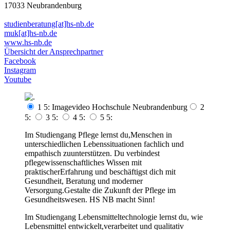
17033 Neubrandenburg
studienberatung[at]hs-nb.de
muk[at]hs-nb.de
www.hs-nb.de
Übersicht der Ansprechpartner
Facebook
Instagram
Youtube
1 5: Imagevideo Hochschule Neubrandenburg
2
5:
3 5:
4 5:
5 5:
Im Studiengang Pflege lernst du,Menschen in
unterschiedlichen Lebenssituationen fachlich und
empathisch zuunterstützen. Du verbindest
pflegewissenschaftliches Wissen mit
praktischerErfahrung und beschäftigst dich mit
Gesundheit, Beratung und moderner
Versorgung.Gestalte die Zukunft der Pflege im
Gesundheitswesen. HS NB macht Sinn!
Im Studiengang Lebensmitteltechnologie lernst du, wie
Lebensmittel entwickelt,verarbeitet und qualitativ