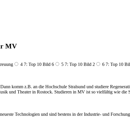
ür MV
treuung
4 7: Top 10 Bild 6
5 7: Top 10 Bild 2
6 7: Top 10 Bil
et? Dann komm z.B. an die Hochschule Stralsund und studiere Regener
k und Theater in Rostock. Studieren in MV ist so vielfältig wie die 
neueste Technologien und sind bestens in der Industrie- und Forschungs