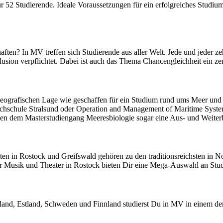
r 52 Studierende. Ideale Voraussetzungen für ein erfolgreiches Studiu
chaften? In MV treffen sich Studierende aus aller Welt. Jede und jed
klusion verpflichtet. Dabei ist auch das Thema Chancengleichheit ein z
eografischen Lage wie geschaffen für ein Studium rund ums Meer und d
Hochschule Stralsund oder Operation and Management of Maritime Syst
eben dem Masterstudiengang Meeresbiologie sogar eine Aus- und Weiterb
en in Rostock und Greifswald gehören zu den traditionsreichsten in N
 Musik und Theater in Rostock bieten Dir eine Mega-Auswahl an Stud
tland, Estland, Schweden und Finnland studierst Du in MV in einem der