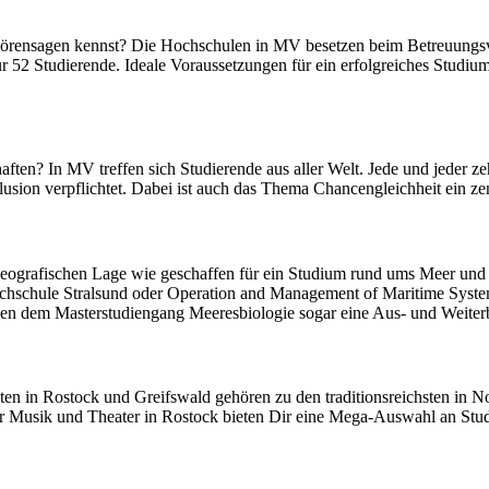
Hörensagen kennst? Die Hochschulen in MV besetzen beim Betreuungsve
r 52 Studierende. Ideale Voraussetzungen für ein erfolgreiches Studiu
chaften? In MV treffen sich Studierende aus aller Welt. Jede und jed
klusion verpflichtet. Dabei ist auch das Thema Chancengleichheit ein z
eografischen Lage wie geschaffen für ein Studium rund ums Meer und d
Hochschule Stralsund oder Operation and Management of Maritime Syst
eben dem Masterstudiengang Meeresbiologie sogar eine Aus- und Weiterb
en in Rostock und Greifswald gehören zu den traditionsreichsten in N
 Musik und Theater in Rostock bieten Dir eine Mega-Auswahl an Stud