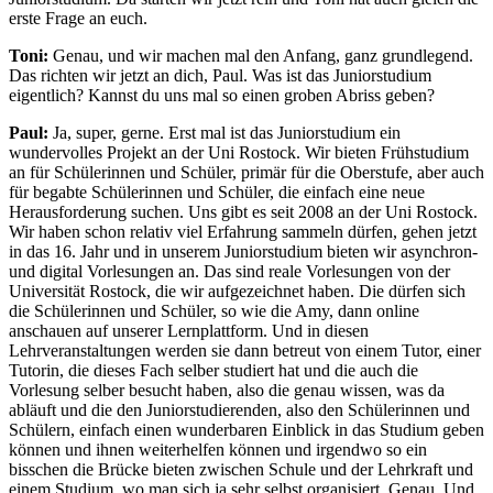
erste Frage an euch.
Toni:
Genau, und wir machen mal den Anfang, ganz grundlegend.
Das richten wir jetzt an dich, Paul. Was ist das Juniorstudium
eigentlich? Kannst du uns mal so einen groben Abriss geben?
Paul:
Ja, super, gerne. Erst mal ist das Juniorstudium ein
wundervolles Projekt an der Uni Rostock. Wir bieten Frühstudium
an für Schülerinnen und Schüler, primär für die Oberstufe, aber auch
für begabte Schülerinnen und Schüler, die einfach eine neue
Herausforderung suchen. Uns gibt es seit 2008 an der Uni Rostock.
Wir haben schon relativ viel Erfahrung sammeln dürfen, gehen jetzt
in das 16. Jahr und in unserem Juniorstudium bieten wir asynchron-
und digital Vorlesungen an. Das sind reale Vorlesungen von der
Universität Rostock, die wir aufgezeichnet haben. Die dürfen sich
die Schülerinnen und Schüler, so wie die Amy, dann online
anschauen auf unserer Lernplattform. Und in diesen
Lehrveranstaltungen werden sie dann betreut von einem Tutor, einer
Tutorin, die dieses Fach selber studiert hat und die auch die
Vorlesung selber besucht haben, also die genau wissen, was da
abläuft und die den Juniorstudierenden, also den Schülerinnen und
Schülern, einfach einen wunderbaren Einblick in das Studium geben
können und ihnen weiterhelfen können und irgendwo so ein
bisschen die Brücke bieten zwischen Schule und der Lehrkraft und
einem Studium, wo man sich ja sehr selbst organisiert. Genau. Und