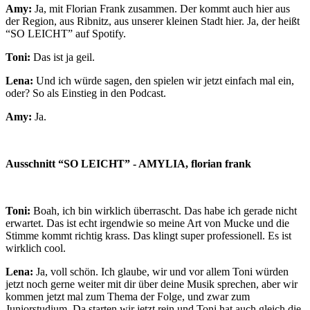
Amy:
Ja, mit Florian Frank zusammen. Der kommt auch hier aus
der Region, aus Ribnitz, aus unserer kleinen Stadt hier. Ja, der heißt
“SO LEICHT” auf Spotify.
Toni:
Das ist ja geil.
Lena:
Und ich würde sagen, den spielen wir jetzt einfach mal ein,
oder? So als Einstieg in den Podcast.
Amy:
Ja.
Ausschnitt “SO LEICHT” - AMYLIA, florian frank
Toni:
Boah, ich bin wirklich überrascht. Das habe ich gerade nicht
erwartet. Das ist echt irgendwie so meine Art von Mucke und die
Stimme kommt richtig krass. Das klingt super professionell. Es ist
wirklich cool.
Lena:
Ja, voll schön. Ich glaube, wir und vor allem Toni würden
jetzt noch gerne weiter mit dir über deine Musik sprechen, aber wir
kommen jetzt mal zum Thema der Folge, und zwar zum
Juniorstudium. Da starten wir jetzt rein und Toni hat auch gleich die