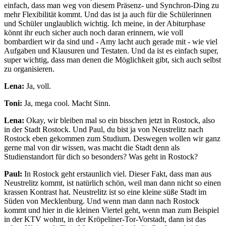
einfach, dass man weg von diesem Präsenz- und Synchron-Ding zu
mehr Flexibilität kommt. Und das ist ja auch für die Schülerinnen
und Schüler unglaublich wichtig. Ich meine, in der Abiturphase
könnt ihr euch sicher auch noch daran erinnern, wie voll
bombardiert wir da sind und - Amy lacht auch gerade mit - wie viel
Aufgaben und Klausuren und Testaten. Und da ist es einfach super,
super wichtig, dass man denen die Möglichkeit gibt, sich auch selbst
zu organisieren.
Lena:
Ja, voll.
Toni:
Ja, mega cool. Macht Sinn.
Lena:
Okay, wir bleiben mal so ein bisschen jetzt in Rostock, also
in der Stadt Rostock. Und Paul, du bist ja von Neustrelitz nach
Rostock eben gekommen zum Studium. Deswegen wollen wir ganz
gerne mal von dir wissen, was macht die Stadt denn als
Studienstandort für dich so besonders? Was geht in Rostock?
Paul:
In Rostock geht erstaunlich viel. Dieser Fakt, dass man aus
Neustrelitz kommt, ist natürlich schön, weil man dann nicht so einen
krassen Kontrast hat. Neustrelitz ist so eine kleine süße Stadt im
Süden von Mecklenburg. Und wenn man dann nach Rostock
kommt und hier in die kleinen Viertel geht, wenn man zum Beispiel
in der KTV wohnt, in der Kröpeliner-Tor-Vorstadt, dann ist das