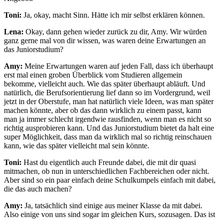
Toni:
Ja, okay, macht Sinn. Hätte ich mir selbst erklären können.
Lena:
Okay, dann gehen wieder zurück zu dir, Amy. Wir würden
ganz gerne mal von dir wissen, was waren deine Erwartungen an
das Juniorstudium?
Amy:
Meine Erwartungen waren auf jeden Fall, dass ich überhaupt
erst mal einen groben Überblick vom Studieren allgemein
bekomme, vielleicht auch. Wie das später überhaupt abläuft. Und
natürlich, die Berufsorientierung lief dann so im Vordergrund, weil
jetzt in der Oberstufe, man hat natürlich viele Ideen, was man später
machen könnte, aber ob das dann wirklich zu einem passt, kann
man ja immer schlecht irgendwie rausfinden, wenn man es nicht so
richtig ausprobieren kann. Und das Juniorstudium bietet da halt eine
super Möglichkeit, dass man da wirklich mal so richtig reinschauen
kann, wie das später vielleicht mal sein könnte.
Toni:
Hast du eigentlich auch Freunde dabei, die mit dir quasi
mitmachen, ob nun in unterschiedlichen Fachbereichen oder nicht.
Aber sind so ein paar einfach deine Schulkumpels einfach mit dabei,
die das auch machen?
Amy:
Ja, tatsächlich sind einige aus meiner Klasse da mit dabei.
Also einige von uns sind sogar im gleichen Kurs, sozusagen. Das ist