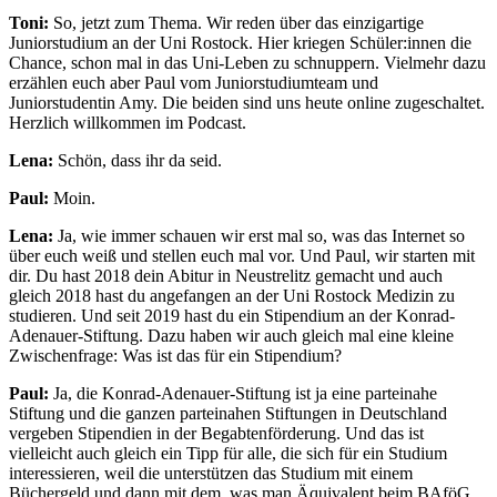
Toni:
So, jetzt zum Thema. Wir reden über das einzigartige
Juniorstudium an der Uni Rostock. Hier kriegen Schüler:innen die
Chance, schon mal in das Uni-Leben zu schnuppern. Vielmehr dazu
erzählen euch aber Paul vom Juniorstudiumteam und
Juniorstudentin Amy. Die beiden sind uns heute online zugeschaltet.
Herzlich willkommen im Podcast.
Lena:
Schön, dass ihr da seid.
Paul:
Moin.
Lena:
Ja, wie immer schauen wir erst mal so, was das Internet so
über euch weiß und stellen euch mal vor. Und Paul, wir starten mit
dir. Du hast 2018 dein Abitur in Neustrelitz gemacht und auch
gleich 2018 hast du angefangen an der Uni Rostock Medizin zu
studieren. Und seit 2019 hast du ein Stipendium an der Konrad-
Adenauer-Stiftung. Dazu haben wir auch gleich mal eine kleine
Zwischenfrage: Was ist das für ein Stipendium?
Paul:
Ja, die Konrad-Adenauer-Stiftung ist ja eine parteinahe
Stiftung und die ganzen parteinahen Stiftungen in Deutschland
vergeben Stipendien in der Begabtenförderung. Und das ist
vielleicht auch gleich ein Tipp für alle, die sich für ein Studium
interessieren, weil die unterstützen das Studium mit einem
Büchergeld und dann mit dem, was man Äquivalent beim BAföG