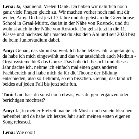
Lena:
Ja, spannend. Vielen Dank. Da haben wir natürlich noch
ganz viele Fragen gleich zu. Wir machen vorher noch mal mit dir
weiter, Amy. Du bist jetzt 17 Jahre und du gehst an die Greenhouse
School in Graal-Müritz, das ist in der Nähe von Rostock, und du
wohnst auch in der Nähe von Rostock. Du gehst jetzt in die 11.
Klasse und nächstes Jahr machst du also dein Abi und seit 2023 bist
du beim Juniorstudium dabei.
Amy:
Genau, das stimmt so weit. Ich habe letztes Jahr angefangen,
da habe ich mich eingewählt und das war tatsächlich auch Medizin -
Organsysteme hieß das Ganze. Das habe ich besucht und dieses
Jahr dachte ich, nehme ich einfach mal einen ganz anderen
Fachbereich und habe mich da für die Theorie der Bildung
entschieden, also so Lehramt, so ein bisschen. Genau, das fand ich
beides auf jeden Fall bis jetzt sehr fun.
Toni:
Und hast du sonst noch etwas, was du gern ergänzen oder
berichtigen möchtest?
Amy:
Ja, in meiner Freizeit mache ich Musik noch so ein bisschen
nebenbei und da habe ich letztes Jahr auch meinen ersten eigenen
Song released.
Lena:
Wie cool!