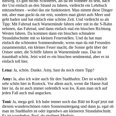
hinweg. Es gibt nichts Schöneres, als da im Sommer zu sein, nach
der Uni einfach an den Strand zu fahren, vielleicht ein Lehrbuch
mitzunehmen - wobei das nie funktioniert. Man nimmt diese Dinger
mit, aber man guckt da nie rein, sondern man glotzt aufs Meer und
geht baden und hat einfach eine schöne Zeit. Und vielleicht so als
Tipp: Mit Fahrrad nach Warnemünde fahren oder mit in die S-Bahn
nehmen, das Fahrrad, und dann einfach mal ein bisschen Richtung
Westen fahren. Da kommen dann ein bisschen schmalere
Strandabschnitte mit so kleinen Feuerstellen. Und da hat man
einfach die schönsten Sommerabende, wenn man da mit Freunden
zusammensitzt, ein kleines Feuer macht, die Sonne geht über der
Ostsee unter, die Schiffe fahren in Warnemünde raus. Das ist
traumhaft schön. Jetzt wird es ein bisschen sentimental, aber es ist
einfach toll hier.
Lena:
Ja, schön. Danke. Amy, hast du noch einen Tipp?
Amy:
Ja, also ich wäre auch für den Stadthafen. Der ist wirklich
sehr schön hier in Rostock. Vor allem auch, wenn die Hanse-Sail
hier ist, da ist auch immer ordentlich was los. Kann man sich auf
jeden Fall auch mal angucken.
Toni:
Ja, mega geil. Ich habe immer noch das Bild im Kopf jetzt mit
diesem wunderschönen roten Sonnenuntergang und dann ja, egal ob
man im Stadthafen ist oder irgendwo am kleineren Strandabschnitt.
Es ist wunderbar. Paul, du studierst Medizin.