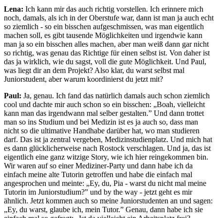
Lena:
Ich kann mir das auch richtig vorstellen. Ich erinnere mich
noch, damals, als ich in der Oberstufe war, dann ist man ja auch echt
so ziemlich - so ein bisschen aufgeschmissen, was man eigentlich
machen soll, es gibt tausende Möglichkeiten und irgendwie kann
man ja so ein bisschen alles machen, aber man weiß dann gar nicht
so richtig, was genau das Richtige für einen selbst ist. Von daher ist
das ja wirklich, wie du sagst, voll die gute Möglichkeit. Und Paul,
was liegt dir an dem Projekt? Also klar, du warst selbst mal
Juniorstudent, aber warum koordinierst du jetzt mit?
Paul:
Ja, genau. Ich fand das natürlich damals auch schon ziemlich
cool und dachte mir auch schon so ein bisschen: „Boah, vielleicht
kann man das irgendwann mal selber gestalten.” Und dann trottet
man so ins Studium und bei Medizin ist es ja auch so, dass man
nicht so die ultimative Handhabe darüber hat, wo man studieren
darf. Das ist ja zentral vergeben, Medizinstudienplatz. Und mich hat
es dann glücklicherweise nach Rostock verschlagen. Und ja, das ist
eigentlich eine ganz witzige Story, wie ich hier reingekommen bin.
Wir waren auf so einer Mediziner-Party und dann habe ich da
einfach meine alte Tutorin getroffen und habe die einfach mal
angesprochen und meinte: „Ey, du, Pia - warst du nicht mal meine
Tutorin im Juniorstudium?” und by the way - jetzt geht es mir
ähnlich. Jetzt kommen auch so meine Juniorstudenten an und sagen:
„Ey, du warst, glaube ich, mein Tutor.” Genau, dann habe ich sie