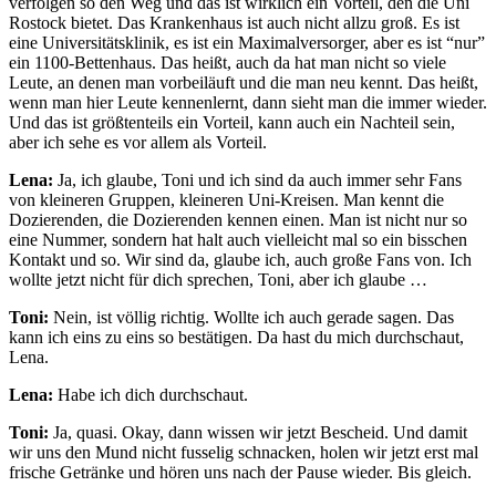
verfolgen so den Weg und das ist wirklich ein Vorteil, den die Uni
Rostock bietet. Das Krankenhaus ist auch nicht allzu groß. Es ist
eine Universitätsklinik, es ist ein Maximalversorger, aber es ist “nur”
ein 1100-Bettenhaus. Das heißt, auch da hat man nicht so viele
Leute, an denen man vorbeiläuft und die man neu kennt. Das heißt,
wenn man hier Leute kennenlernt, dann sieht man die immer wieder.
Und das ist größtenteils ein Vorteil, kann auch ein Nachteil sein,
aber ich sehe es vor allem als Vorteil.
Lena:
Ja, ich glaube, Toni und ich sind da auch immer sehr Fans
von kleineren Gruppen, kleineren Uni-Kreisen. Man kennt die
Dozierenden, die Dozierenden kennen einen. Man ist nicht nur so
eine Nummer, sondern hat halt auch vielleicht mal so ein bisschen
Kontakt und so. Wir sind da, glaube ich, auch große Fans von. Ich
wollte jetzt nicht für dich sprechen, Toni, aber ich glaube …
Toni:
Nein, ist völlig richtig. Wollte ich auch gerade sagen. Das
kann ich eins zu eins so bestätigen. Da hast du mich durchschaut,
Lena.
Lena:
Habe ich dich durchschaut.
Toni:
Ja, quasi. Okay, dann wissen wir jetzt Bescheid. Und damit
wir uns den Mund nicht fusselig schnacken, holen wir jetzt erst mal
frische Getränke und hören uns nach der Pause wieder. Bis gleich.