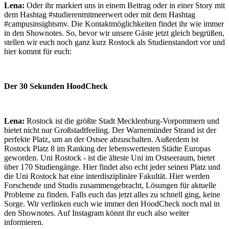
Lena:
Oder ihr markiert uns in einem Beitrag oder in einer Story mit
dem Hashtag #studierenmitmeerwert oder mit dem Hashtag
#campusinsightsmv. Die Kontaktmöglichkeiten findet ihr wie immer
in den Shownotes. So, bevor wir unsere Gäste jetzt gleich begrüßen,
stellen wir euch noch ganz kurz Rostock als Studienstandort vor und
hier kommt für euch:
Der 30 Sekunden HoodCheck
Lena:
Rostock ist die größte Stadt Mecklenburg-Vorpommern und
bietet nicht nur Großstadtfeeling. Der Warnemünder Strand ist der
perfekte Platz, um an der Ostsee abzuschalten. Außerdem ist
Rostock Platz 8 im Ranking der lebenswertesten Städte Europas
geworden. Uni Rostock - ist die älteste Uni im Ostseeraum, bietet
über 170 Studiengänge. Hier findet also echt jeder seinen Platz und
die Uni Rostock hat eine interdisziplinäre Fakultät. Hier werden
Forschende und Studis zusammengebracht, Lösungen für aktuelle
Probleme zu finden. Falls euch das jetzt alles zu schnell ging, keine
Sorge. Wir verlinken euch wie immer den HoodCheck noch mal in
den Shownotes. Auf Instagram könnt ihr euch also weiter
informieren.