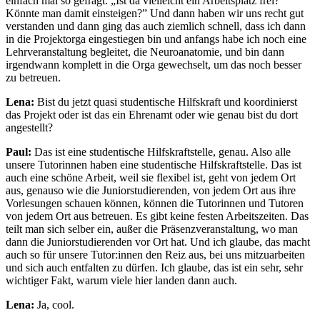
einfach mal so gefragt: „Ist da vielleicht ein Arbeitsplatz frei?
Könnte man damit einsteigen?” Und dann haben wir uns recht gut
verstanden und dann ging das auch ziemlich schnell, dass ich dann
in die Projektorga eingestiegen bin und anfangs habe ich noch eine
Lehrveranstaltung begleitet, die Neuroanatomie, und bin dann
irgendwann komplett in die Orga gewechselt, um das noch besser
zu betreuen.
Lena:
Bist du jetzt quasi studentische Hilfskraft und koordinierst
das Projekt oder ist das ein Ehrenamt oder wie genau bist du dort
angestellt?
Paul:
Das ist eine studentische Hilfskraftstelle, genau. Also alle
unsere Tutorinnen haben eine studentische Hilfskraftstelle. Das ist
auch eine schöne Arbeit, weil sie flexibel ist, geht von jedem Ort
aus, genauso wie die Juniorstudierenden, von jedem Ort aus ihre
Vorlesungen schauen können, können die Tutorinnen und Tutoren
von jedem Ort aus betreuen. Es gibt keine festen Arbeitszeiten. Das
teilt man sich selber ein, außer die Präsenzveranstaltung, wo man
dann die Juniorstudierenden vor Ort hat. Und ich glaube, das macht
auch so für unsere Tutor:innen den Reiz aus, bei uns mitzuarbeiten
und sich auch entfalten zu dürfen. Ich glaube, das ist ein sehr, sehr
wichtiger Fakt, warum viele hier landen dann auch.
Lena:
Ja, cool.