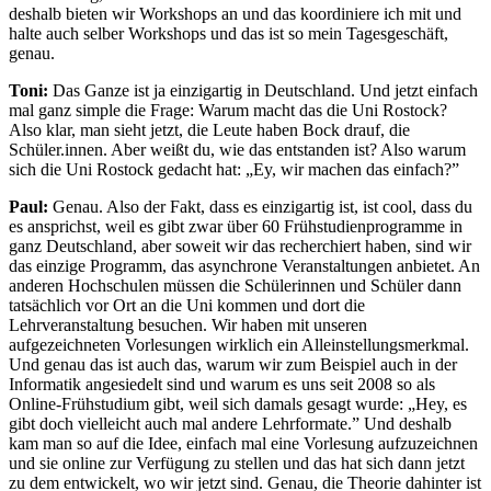
deshalb bieten wir Workshops an und das koordiniere ich mit und
halte auch selber Workshops und das ist so mein Tagesgeschäft,
genau.
Toni:
Das Ganze ist ja einzigartig in Deutschland. Und jetzt einfach
mal ganz simple die Frage: Warum macht das die Uni Rostock?
Also klar, man sieht jetzt, die Leute haben Bock drauf, die
Schüler.innen. Aber weißt du, wie das entstanden ist? Also warum
sich die Uni Rostock gedacht hat: „Ey, wir machen das einfach?”
Paul:
Genau. Also der Fakt, dass es einzigartig ist, ist cool, dass du
es ansprichst, weil es gibt zwar über 60 Frühstudienprogramme in
ganz Deutschland, aber soweit wir das recherchiert haben, sind wir
das einzige Programm, das asynchrone Veranstaltungen anbietet. An
anderen Hochschulen müssen die Schülerinnen und Schüler dann
tatsächlich vor Ort an die Uni kommen und dort die
Lehrveranstaltung besuchen. Wir haben mit unseren
aufgezeichneten Vorlesungen wirklich ein Alleinstellungsmerkmal.
Und genau das ist auch das, warum wir zum Beispiel auch in der
Informatik angesiedelt sind und warum es uns seit 2008 so als
Online-Frühstudium gibt, weil sich damals gesagt wurde: „Hey, es
gibt doch vielleicht auch mal andere Lehrformate.” Und deshalb
kam man so auf die Idee, einfach mal eine Vorlesung aufzuzeichnen
und sie online zur Verfügung zu stellen und das hat sich dann jetzt
zu dem entwickelt, wo wir jetzt sind. Genau, die Theorie dahinter ist