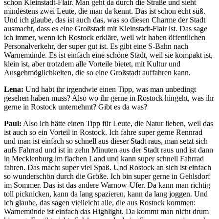
schon Kleinstadt-Flair. Man geht da durch die Straße und sieht
mindestens zwei Leute, die man da kennt. Das ist schon echt süß.
Und ich glaube, das ist auch das, was so diesen Charme der Stadt
ausmacht, dass es eine Großstadt mit Kleinstadt-Flair ist. Das sage
ich immer, wenn ich Rostock erkläre, weil wir haben öffentlichen
Personalverkehr, der super gut ist. Es gibt eine S-Bahn nach
Warnemünde. Es ist einfach eine schöne Stadt, weil sie kompakt ist,
klein ist, aber trotzdem alle Vorteile bietet, mit Kultur und
Ausgehmöglichkeiten, die so eine Großstadt auffahren kann.
Lena:
Und habt ihr irgendwie einen Tipp, was man unbedingt
gesehen haben muss? Also wo ihr gerne in Rostock hingeht, was ihr
gerne in Rostock unternehmt? Gibt es da was?
Paul:
Also ich hätte einen Tipp für Leute, die Natur lieben, weil das
ist auch so ein Vorteil in Rostock. Ich fahre super gerne Rennrad
und man ist einfach so schnell aus dieser Stadt raus, man setzt sich
aufs Fahrrad und ist in zehn Minuten aus der Stadt raus und ist dann
in Mecklenburg im flachen Land und kann super schnell Fahrrad
fahren. Das macht super viel Spaß. Und Rostock an sich ist einfach
so wunderschön durch die Größe. Ich bin super gerne in Gehlsdorf
im Sommer. Das ist das andere Warnow-Ufer. Da kann man richtig
toll picknicken, kann da lang spazieren, kann da lang joggen. Und
ich glaube, das sagen vielleicht alle, die aus Rostock kommen:
Warnemünde ist einfach das Highlight. Da kommt man nicht drum