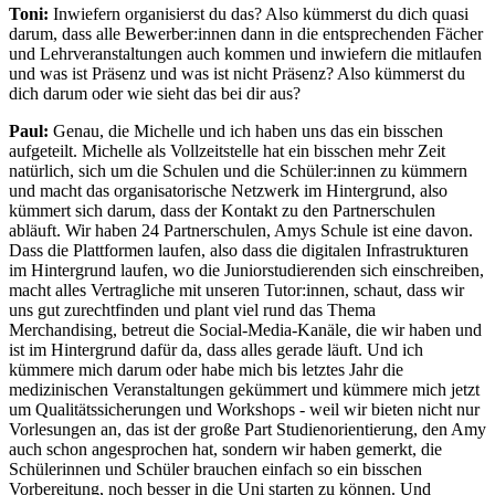
Toni:
Inwiefern organisierst du das? Also kümmerst du dich quasi
darum, dass alle Bewerber:innen dann in die entsprechenden Fächer
und Lehrveranstaltungen auch kommen und inwiefern die mitlaufen
und was ist Präsenz und was ist nicht Präsenz? Also kümmerst du
dich darum oder wie sieht das bei dir aus?
Paul:
Genau, die Michelle und ich haben uns das ein bisschen
aufgeteilt. Michelle als Vollzeitstelle hat ein bisschen mehr Zeit
natürlich, sich um die Schulen und die Schüler:innen zu kümmern
und macht das organisatorische Netzwerk im Hintergrund, also
kümmert sich darum, dass der Kontakt zu den Partnerschulen
abläuft. Wir haben 24 Partnerschulen, Amys Schule ist eine davon.
Dass die Plattformen laufen, also dass die digitalen Infrastrukturen
im Hintergrund laufen, wo die Juniorstudierenden sich einschreiben,
macht alles Vertragliche mit unseren Tutor:innen, schaut, dass wir
uns gut zurechtfinden und plant viel rund das Thema
Merchandising, betreut die Social-Media-Kanäle, die wir haben und
ist im Hintergrund dafür da, dass alles gerade läuft. Und ich
kümmere mich darum oder habe mich bis letztes Jahr die
medizinischen Veranstaltungen gekümmert und kümmere mich jetzt
um Qualitätssicherungen und Workshops - weil wir bieten nicht nur
Vorlesungen an, das ist der große Part Studienorientierung, den Amy
auch schon angesprochen hat, sondern wir haben gemerkt, die
Schülerinnen und Schüler brauchen einfach so ein bisschen
Vorbereitung, noch besser in die Uni starten zu können. Und