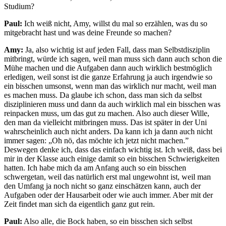
Studium?
Paul:
Ich weiß nicht, Amy, willst du mal so erzählen, was du so
mitgebracht hast und was deine Freunde so machen?
Amy:
Ja, also wichtig ist auf jeden Fall, dass man Selbstdisziplin
mitbringt, würde ich sagen, weil man muss sich dann auch schon die
Mühe machen und die Aufgaben dann auch wirklich bestmöglich
erledigen, weil sonst ist die ganze Erfahrung ja auch irgendwie so
ein bisschen umsonst, wenn man das wirklich nur macht, weil man
es machen muss. Da glaube ich schon, dass man sich da selbst
disziplinieren muss und dann da auch wirklich mal ein bisschen was
reinpacken muss, um das gut zu machen. Also auch dieser Wille,
den man da vielleicht mitbringen muss. Das ist später in der Uni
wahrscheinlich auch nicht anders. Da kann ich ja dann auch nicht
immer sagen: „Oh nö, das möchte ich jetzt nicht machen.”
Deswegen denke ich, dass das einfach wichtig ist. Ich weiß, dass bei
mir in der Klasse auch einige damit so ein bisschen Schwierigkeiten
hatten. Ich habe mich da am Anfang auch so ein bisschen
schwergetan, weil das natürlich erst mal ungewohnt ist, weil man
den Umfang ja noch nicht so ganz einschätzen kann, auch der
Aufgaben oder der Hausarbeit oder wie auch immer. Aber mit der
Zeit findet man sich da eigentlich ganz gut rein.
Paul:
Also alle, die Bock haben, so ein bisschen sich selbst