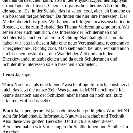
die man da besuchen kann, also in der Physik, Experimentalphysik,
Grundlagen der Physik, Chemie, organische Chemie. Also für alle,
die sagen: „Ey, in der Schule, das ist schon cool, aber ich brauche es
ein bisschen tiefgreifender.” Da finden die hier ihre Interessen. Der
Medizinbereich ist groß. Wir haben auch Ingenieurwissenschaften in
Rostock, da ist zum Beispiel das Thema Verbrennungsmotoren. Wir
sehen aber auch natürlich, das Interesse der Schülerinnen und
Schüler ist ja auch vor allem in Richtung Nachhaltigkeit. Und da
haben wir jetzt in diesem Jahr eine neue Veranstaltung, regenerative
Energietechnik. Richtig cool. Man sieht auch bei uns, wir sind auch
ein bisschen bestrebt da, den Wandel der Zeit und auch den
Energiewandel mitzubegleiten und da auch Schülerinnen und
Schüler ihre Interessen so ein bisschen anzubieten.
Lena:
Ja, super.
Toni:
Noch mal als eine kleine Zwischenfrage für mich, sonst nervt
mich das jetzt die ganze Zeit: Was genau ist MINT noch mal? Ich
kenne das noch aus der Schulzeit, aber kannst du noch mal kurz
erklären, wofür das steht?
Paul:
Ja, super, gerne. Ist ja so ein bisschen geflügeltes Wort. MINT
steht für Mathematik, Informatik, Naturwissenschaft und Technik.
Also diese vier großen Bereiche. Und auch aus allen diesen
Bereichen haben wir Vorlesungen für Schülerinnen und Schüler im
Angebot.