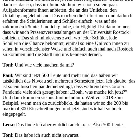
dann ist das so, dass im Juniorstudium wir noch so ein paar
Aufgabenformate ihnen anbieten, die an das Unileben, den
Unialltag angelehnt sind. Das machen die Tutor:innen und dadurch
erfahren die Schülerinnen und Schüler einfach, was auf sie
zukommen könnte. Und ich glaube, ein Highlight ist dann immer,
dass wir auch Präsenzveranstaltungen an der Universität Rostock
anbieten. Das sind mindestens zwei, wo jeder Schüler, jede
Schülerin die Chance bekommt, einmal so eine Uni von innen zu
sehen in verschiedenster Weise und einfach auch mal nach Rostock
zu kommen und die Stadt und uns kennenzulernen.
Toni:
Und wie viele machen da mit?
Paul:
Wir sind jetzt 500 Leute und mehr und das haben wir
tatsächlich das Niveau seit mehreren Semestern jetzt. Ich glaube, das
ist so ein bisschen pandemiebedingt, dass während der Corona-
Pandemie viele sich gesagt haben: „Boah, was mache ich jetzt?”
Und dann kommen sie aus Juniorstudium. Weil vor 2018 zum
Beispiel, wenn man da zurückblickt, da hatten wir so die 200 bis
maximal 300 Einschreibungen und jetzt sind wir halt so hoch
eingepegelt.
Lena:
Das finde ich aber wirklich auch krass. Also 500 Leute.
Toni:
Das habe ich auch nicht erwartet.