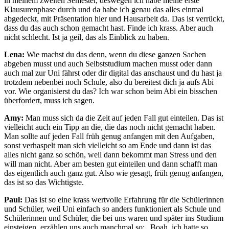
in meinem zweiten Semester, deswegen ich habe meine erste
Klausurenphase durch und da habe ich genau das alles einmal
abgedeckt, mit Präsentation hier und Hausarbeit da. Das ist verrückt,
dass du das auch schon gemacht hast. Finde ich krass. Aber auch
nicht schlecht. Ist ja geil, das als Einblick zu haben.
Lena:
Wie machst du das denn, wenn du diese ganzen Sachen
abgeben musst und auch Selbststudium machen musst oder dann
auch mal zur Uni fährst oder dir digital das anschaust und du hast ja
trotzdem nebenbei noch Schule, also du bereitest dich ja aufs Abi
vor. Wie organisierst du das? Ich war schon beim Abi ein bisschen
überfordert, muss ich sagen.
Amy:
Man muss sich da die Zeit auf jeden Fall gut einteilen. Das ist
vielleicht auch ein Tipp an die, die das noch nicht gemacht haben.
Man sollte auf jeden Fall früh genug anfangen mit den Aufgaben,
sonst verhaspelt man sich vielleicht so am Ende und dann ist das
alles nicht ganz so schön, weil dann bekommt man Stress und den
will man nicht. Aber am besten gut einteilen und dann schafft man
das eigentlich auch ganz gut. Also wie gesagt, früh genug anfangen,
das ist so das Wichtigste.
Paul:
Das ist so eine krass wertvolle Erfahrung für die Schülerinnen
und Schüler, weil Uni einfach so anders funktioniert als Schule und
Schülerinnen und Schüler, die bei uns waren und später ins Studium
einsteigen, erzählen uns auch manchmal so: „Boah, ich hatte so