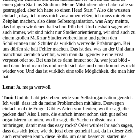
einen guten Start ins Studium. Meine Mitstudierenden haben alle so
gestruggled, aber ich hatte so einen Head Start.” Also die wussten
einfach, okay, ich muss mich zusammenreißen, ich muss mir einen
Zeitplan machen, also diese Selbstorganisation, was Amy meinte,
das bringen wir denen halt schon früh bei. Und deshalb sagen wir
auch immer, wir sind nicht nur Studienorientierung, wir sind auch zu
einem großen Maß zur Studienvorbereitung und geben den
Schülerinnen und Schüler da wirklich wertvolle Erfahrungen. Bei
uns dürfen sie halt Fehler machen. Das ist das, was an der Uni dann
manchmal ziemlich wehtut, wenn man da irgendwie eine Frist
verpasst oder so. Bei uns ist es dann immer so: Ja, war jetzt blöd -
und dann lernt man das und merkt sich das und dann kommt es nicht
wieder vor. Und das ist wirklich eine tolle Möglichkeit, die man hier
hat.
Lena:
Ja, mega wertvoll.
Toni:
Und ihr habt jetzt eben beide von Selbstorganisation geredet.
Ich weiß, dass ich da meine Problemchen mit hätte. Deswegen
einfach mal die Frage: Gibt es Arten von Leuten, wo ihr sagt, die
packen das? Also Leute, die einfach immer schon sich gut selbst
organisieren konnten, wo ihr sagt, die Sachen müsste man
mitbringen, damit man das easy rockt? Oder würdet ihr auch sagen,
dass das sich jeder, wie du jetzt eben gemeint hast, da in dieser Zeit
auch erarbeiten kann, diese Skills, um dann besser zu starten ins