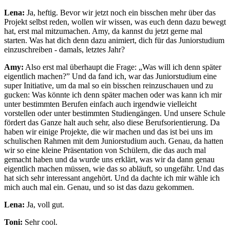
Lena:
Ja, heftig. Bevor wir jetzt noch ein bisschen mehr über das
Projekt selbst reden, wollen wir wissen, was euch denn dazu bewegt
hat, erst mal mitzumachen. Amy, da kannst du jetzt gerne mal
starten. Was hat dich denn dazu animiert, dich für das Juniorstudium
einzuschreiben - damals, letztes Jahr?
Amy:
Also erst mal überhaupt die Frage: „Was will ich denn später
eigentlich machen?” Und da fand ich, war das Juniorstudium eine
super Initiative, um da mal so ein bisschen reinzuschauen und zu
gucken: Was könnte ich denn später machen oder was kann ich mir
unter bestimmten Berufen einfach auch irgendwie vielleicht
vorstellen oder unter bestimmten Studiengängen. Und unsere Schule
fördert das Ganze halt auch sehr, also diese Berufsorientierung. Da
haben wir einige Projekte, die wir machen und das ist bei uns im
schulischen Rahmen mit dem Juniorstudium auch. Genau, da hatten
wir so eine kleine Präsentation von Schülern, die das auch mal
gemacht haben und da wurde uns erklärt, was wir da dann genau
eigentlich machen müssen, wie das so abläuft, so ungefähr. Und das
hat sich sehr interessant angehört. Und da dachte ich mir wähle ich
mich auch mal ein. Genau, und so ist das dazu gekommen.
Lena:
Ja, voll gut.
Toni:
Sehr cool.