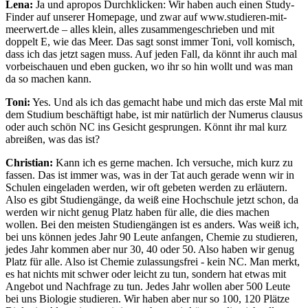
Lena:
Ja und apropos Durchklicken: Wir haben auch einen Study-
Finder auf unserer Homepage, und zwar auf www.studieren-mit-
meerwert.de – alles klein, alles zusammengeschrieben und mit
doppelt E, wie das Meer. Das sagt sonst immer Toni, voll komisch,
dass ich das jetzt sagen muss. Auf jeden Fall, da könnt ihr auch mal
vorbeischauen und eben gucken, wo ihr so hin wollt und was man
da so machen kann.
Toni:
Yes. Und als ich das gemacht habe und mich das erste Mal mit
dem Studium beschäftigt habe, ist mir natürlich der Numerus clausus
oder auch schön NC ins Gesicht gesprungen. Könnt ihr mal kurz
abreißen, was das ist?
Christian:
Kann ich es gerne machen. Ich versuche, mich kurz zu
fassen. Das ist immer was, was in der Tat auch gerade wenn wir in
Schulen eingeladen werden, wir oft gebeten werden zu erläutern.
Also es gibt Studiengänge, da weiß eine Hochschule jetzt schon, da
werden wir nicht genug Platz haben für alle, die dies machen
wollen. Bei den meisten Studiengängen ist es anders. Was weiß ich,
bei uns können jedes Jahr 90 Leute anfangen, Chemie zu studieren,
jedes Jahr kommen aber nur 30, 40 oder 50. Also haben wir genug
Platz für alle. Also ist Chemie zulassungsfrei - kein NC. Man merkt,
es hat nichts mit schwer oder leicht zu tun, sondern hat etwas mit
Angebot und Nachfrage zu tun. Jedes Jahr wollen aber 500 Leute
bei uns Biologie studieren. Wir haben aber nur so 100, 120 Plätze