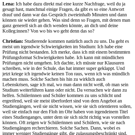
Lena:
Ich habe dazu direkt mal eine kurze Nachfrage, weil du ja
gesagt hast, manchmal einige Fragen, da gibt es so eine Antwort
drauf und dann war das Gespräch zweieinhalb Minuten und dann
können sie wieder gehen. Was sind denn so Fragen, mit denen man
ganz generell sich an dich wenden könnte, an dich und deine
Kolleg:innen? Von wo bis wo geht denn das so?
Christian:
Studierende kommen natürlich auch zu uns. Da geht es
meist um irgendwie Schwierigkeiten im Studium: Ich habe eine
Prüfung nicht bestanden. Ich merke, dass ich mit einem bestimmten
Prüfungsformat Schwierigkeiten habe. Ich kann mit mündlichen
Prüfungen nicht umgehen. Ich dachte, ich müsste nur Klausuren
schreiben, wie in der Schule, das hat immer super geklappt. Und
jetzt kriege ich irgendwie keinen Ton raus, wenn ich was mündlich
machen muss. Solche Sachen bis hin zu wirklich auch
Lebenskrisen, sage ich mal, wo man dann nicht weiß, ob man sein
Studium weiterführen kann oder nicht. Da versuchen wir dann zu
helfen. Schülerinnen und Schüler kommen zu uns schlicht und
ergreifend, weil sie meist überfordert sind von dem Angebot an
Studiengängen, weil sie nicht wissen, wie sie sich orientieren sollen,
weil sie einfach nur den Floh im Ohr haben von irgendeinem Titel
eines Studienganges, unter dem sie sich nicht richtig was vorstellen
können. Oft zeigen wir Schülerinnen und Schülern, wie sie nach
Studiengängen recherchieren. Solche Sachen. Dann, wobei es
immer weniger Studiengänge gibt, die zulassungsbeschränkt sind,