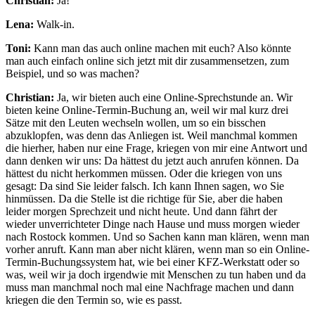
Christian:
Ja!
Lena:
Walk-in.
Toni:
Kann man das auch online machen mit euch? Also könnte
man auch einfach online sich jetzt mit dir zusammensetzen, zum
Beispiel, und so was machen?
Christian:
Ja, wir bieten auch eine Online-Sprechstunde an. Wir
bieten keine Online-Termin-Buchung an, weil wir mal kurz drei
Sätze mit den Leuten wechseln wollen, um so ein bisschen
abzuklopfen, was denn das Anliegen ist. Weil manchmal kommen
die hierher, haben nur eine Frage, kriegen von mir eine Antwort und
dann denken wir uns: Da hättest du jetzt auch anrufen können. Da
hättest du nicht herkommen müssen. Oder die kriegen von uns
gesagt: Da sind Sie leider falsch. Ich kann Ihnen sagen, wo Sie
hinmüssen. Da die Stelle ist die richtige für Sie, aber die haben
leider morgen Sprechzeit und nicht heute. Und dann fährt der
wieder unverrichteter Dinge nach Hause und muss morgen wieder
nach Rostock kommen. Und so Sachen kann man klären, wenn man
vorher anruft. Kann man aber nicht klären, wenn man so ein Online-
Termin-Buchungssystem hat, wie bei einer KFZ-Werkstatt oder so
was, weil wir ja doch irgendwie mit Menschen zu tun haben und da
muss man manchmal noch mal eine Nachfrage machen und dann
kriegen die den Termin so, wie es passt.