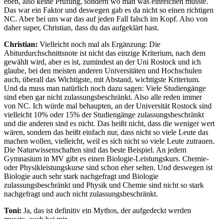
eben, also keine Prüfung, sondern wo man was einreichen musste.
Das war ein Faktor und deswegen gab es da nicht so einen richtigen
NC. Aber bei uns war das auf jeden Fall falsch im Kopf. Also von
daher super, Christian, dass du das aufgeklärt hast.
Christian:
Vielleicht noch mal als Ergänzung: Die
Abiturdurchschnittsnote ist nicht das einzige Kriterium, nach dem
gewählt wird, aber es ist, zumindest an der Uni Rostock und ich
glaube, bei den meisten anderen Universitäten und Hochschulen
auch, überall das Wichtigste, mit Abstand, wichtigste Kriterium.
Und da muss man natürlich noch dazu sagen: Viele Studiengänge
sind eben gar nicht zulassungsbeschränkt. Also alle reden immer
von NC. Ich würde mal behaupten, an der Universität Rostock sind
vielleicht 10% oder 15% der Studiengänge zulassungsbeschränkt
und die anderen sind es nicht. Das heißt nicht, dass die weniger wert
wären, sondern das heißt einfach nur, dass nicht so viele Leute das
machen wollen, vielleicht, weil es sich nicht so viele Leute zutrauen.
Die Naturwissenschaften sind das beste Beispiel. An jedem
Gymnasium in MV gibt es einen Biologie-Leistungskurs. Chemie-
oder Physikleistungskurse sind schon eher selten. Und deswegen ist
Biologie auch sehr stark nachgefragt und Biologie
zulassungsbeschränkt und Physik und Chemie sind nicht so stark
nachgefragt und auch nicht zulassungsbeschränkt.
Toni:
Ja, das ist definitiv ein Mythos, der aufgedeckt werden