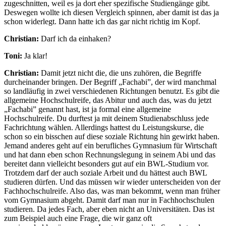
zugeschnitten, weil es ja dort eher spezifische Studiengänge gibt.
Deswegen wollte ich diesen Vergleich spinnen, aber damit ist das ja
schon widerlegt. Dann hatte ich das gar nicht richtig im Kopf.
Christian:
Darf ich da einhaken?
Toni:
Ja klar!
Christian:
Damit jetzt nicht die, die uns zuhören, die Begriffe
durcheinander bringen. Der Begriff „Fachabi”, der wird manchmal
so landläufig in zwei verschiedenen Richtungen benutzt. Es gibt die
allgemeine Hochschulreife, das Abitur und auch das, was du jetzt
„Fachabi” genannt hast, ist ja formal eine allgemeine
Hochschulreife. Du durftest ja mit deinem Studienabschluss jede
Fachrichtung wählen. Allerdings hattest du Leistungskurse, die
schon so ein bisschen auf diese soziale Richtung hin gewirkt haben.
Jemand anderes geht auf ein berufliches Gymnasium für Wirtschaft
und hat dann eben schon Rechnungslegung in seinem Abi und das
bereitet dann vielleicht besonders gut auf ein BWL-Studium vor.
Trotzdem darf der auch soziale Arbeit und du hättest auch BWL
studieren dürfen. Und das müssen wir wieder unterscheiden von der
Fachhochschulreife. Also das, was man bekommt, wenn man früher
vom Gymnasium abgeht. Damit darf man nur in Fachhochschulen
studieren. Da jedes Fach, aber eben nicht an Universitäten. Das ist
zum Beispiel auch eine Frage, die wir ganz oft