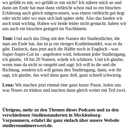
wo gefällt es mir, wo gefällt es mir nicht? Ich nähere mich an und
dann am Ende hat man dann vielleicht schon mal so ein bisschen
Erfahrung auch gleich mitgewonnen, was einem vielleicht gut liegt
oder nicht oder wo man sich halt später sieht. Also das fanden wir
auch total wichtig. Haben wir beide leider nicht gemacht, haben wir
uns auch ein bisschen geärgert im Nachhinein.
Toni:
Und auch das Ding mit den Namen der Studienfächer, die
man am Ende hat, das ist ja ein riesiges Kuddelmuddel, was es da
gibt. Dadurch, dass jetzt auch die Hälfte noch in Englisch - was
Super-Super-Gut ist - angeboten wird, bekommt jeder Studiengang,
ich glaube, 18 bis 20 Namen, würde ich schätzen. Und ich glaube,
wenn man da nicht so rangeht und sagt: Ich will in die und die
Richtung, sondern ich will genau den Studiengang, dann, wie ihr
sagt, ich glaube, das wird dann ganz doll, ganz schnell schwierig.
Lena:
Wir machen jetzt einmal eine ganz kurze Pause, holen uns
was Neues zu trinken und machen dann gleich weiter mit Teil zwei.
Übrigens, mehr zu den Themen dieses Podcasts und zu den
verschiedenen Studienstandorten in Mecklenburg-
Vorpommern, erfahrt ihr ganz einfach über unsere Website
studierenmitmeerwert.de.