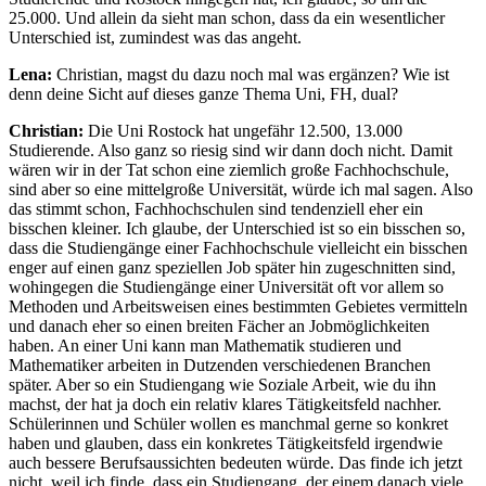
25.000. Und allein da sieht man schon, dass da ein wesentlicher
Unterschied ist, zumindest was das angeht.
Lena:
Christian, magst du dazu noch mal was ergänzen? Wie ist
denn deine Sicht auf dieses ganze Thema Uni, FH, dual?
Christian:
Die Uni Rostock hat ungefähr 12.500, 13.000
Studierende. Also ganz so riesig sind wir dann doch nicht. Damit
wären wir in der Tat schon eine ziemlich große Fachhochschule,
sind aber so eine mittelgroße Universität, würde ich mal sagen. Also
das stimmt schon, Fachhochschulen sind tendenziell eher ein
bisschen kleiner. Ich glaube, der Unterschied ist so ein bisschen so,
dass die Studiengänge einer Fachhochschule vielleicht ein bisschen
enger auf einen ganz speziellen Job später hin zugeschnitten sind,
wohingegen die Studiengänge einer Universität oft vor allem so
Methoden und Arbeitsweisen eines bestimmten Gebietes vermitteln
und danach eher so einen breiten Fächer an Jobmöglichkeiten
haben. An einer Uni kann man Mathematik studieren und
Mathematiker arbeiten in Dutzenden verschiedenen Branchen
später. Aber so ein Studiengang wie Soziale Arbeit, wie du ihn
machst, der hat ja doch ein relativ klares Tätigkeitsfeld nachher.
Schülerinnen und Schüler wollen es manchmal gerne so konkret
haben und glauben, dass ein konkretes Tätigkeitsfeld irgendwie
auch bessere Berufsaussichten bedeuten würde. Das finde ich jetzt
nicht, weil ich finde, dass ein Studiengang, der einem danach viele