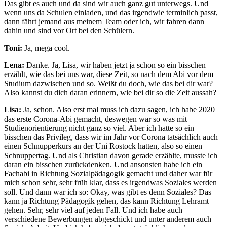
Das gibt es auch und da sind wir auch ganz gut unterwegs. Und
wenn uns da Schulen einladen, und das irgendwie terminlich passt,
dann fährt jemand aus meinem Team oder ich, wir fahren dann
dahin und sind vor Ort bei den Schülern.
Toni:
Ja, mega cool.
Lena:
Danke. Ja, Lisa, wir haben jetzt ja schon so ein bisschen
erzählt, wie das bei uns war, diese Zeit, so nach dem Abi vor dem
Studium dazwischen und so. Weißt du doch, wie das bei dir war?
Also kannst du dich daran erinnern, wie bei dir so die Zeit aussah?
Lisa:
Ja, schon. Also erst mal muss ich dazu sagen, ich habe 2020
das erste Corona-Abi gemacht, deswegen war so was mit
Studienorientierung nicht ganz so viel. Aber ich hatte so ein
bisschen das Privileg, dass wir im Jahr vor Corona tatsächlich auch
einen Schnupperkurs an der Uni Rostock hatten, also so einen
Schnuppertag. Und als Christian davon gerade erzählte, musste ich
daran ein bisschen zurückdenken. Und ansonsten habe ich ein
Fachabi in Richtung Sozialpädagogik gemacht und daher war für
mich schon sehr, sehr früh klar, dass es irgendwas Soziales werden
soll. Und dann war ich so: Okay, was gibt es denn Soziales? Das
kann ja Richtung Pädagogik gehen, das kann Richtung Lehramt
gehen. Sehr, sehr viel auf jeden Fall. Und ich habe auch
verschiedene Bewerbungen abgeschickt und unter anderem auch