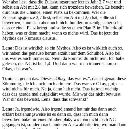
Wer also liest, dass die Zulassungsgrenze letztes Jahr 2,7 war und
selbst ein Abi mit 2,8 hat, kann sich trotzdem bewerben. Es besteht
durchaus die Chance, einen Platz zu bekommen. Wer die
Zulassungsgrenze 2,7 liest, selbst ein Abi mit 2,6 hat, sollte sich
bewerben, kann sich aber auch nicht hundertprozentig sicher sein,
dass er einen Platz kriegt und sollte so einen Plan B im Hinterkopf
haben, was er denn macht, wenn es nichts wird. Das ist jetzt der
Mythos des Numerus clausus.
Lena:
Das ist wirklich so ein Mythos. Also es ist wirklich auch so,
wir haben das genauso herum erzählt auf dem Schulhof. Also bei
uns war es auch immer so: Nein, da kommst du nicht rein. Ich habe
gelesen, der NC ist bei 1,4. Und dann war man immer schon so:
Okay, das war’s.
Toni:
Ja, genau das. Dieses „Okay, das war es.”, das ist genau diese
Stimmung, die ich auch noch erinnere. Das war so: Okay, gut, das
wird nichts für mich. Na ja, dann halt nicht. Das ist total wichtig,
dass das gerade mal aufgeklärt wurde. Mir war das nicht bewusst.
War dir das bewusst, Lena, dass das schwankt?
Lena:
Ja, irgendwie. Also irgendjemand hat mir das dann auch
erklärt beziehungsweise ist es dann so, dass ich mich dann
beworben habe für einen Studienplatz, wo man nicht nach NC
gegangen ist, sondern nach anderen Auswahlkriterien, wo man dann