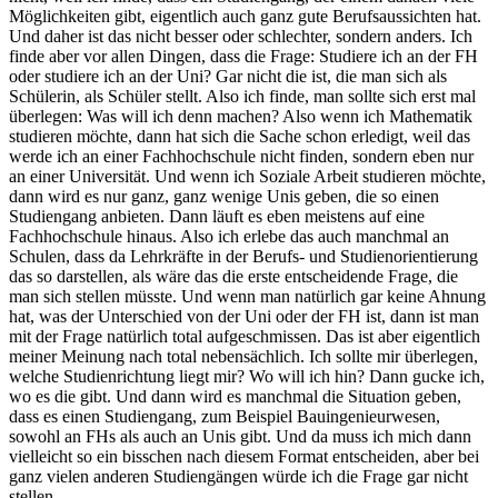
Möglichkeiten gibt, eigentlich auch ganz gute Berufsaussichten hat.
Und daher ist das nicht besser oder schlechter, sondern anders. Ich
finde aber vor allen Dingen, dass die Frage: Studiere ich an der FH
oder studiere ich an der Uni? Gar nicht die ist, die man sich als
Schülerin, als Schüler stellt. Also ich finde, man sollte sich erst mal
überlegen: Was will ich denn machen? Also wenn ich Mathematik
studieren möchte, dann hat sich die Sache schon erledigt, weil das
werde ich an einer Fachhochschule nicht finden, sondern eben nur
an einer Universität. Und wenn ich Soziale Arbeit studieren möchte,
dann wird es nur ganz, ganz wenige Unis geben, die so einen
Studiengang anbieten. Dann läuft es eben meistens auf eine
Fachhochschule hinaus. Also ich erlebe das auch manchmal an
Schulen, dass da Lehrkräfte in der Berufs- und Studienorientierung
das so darstellen, als wäre das die erste entscheidende Frage, die
man sich stellen müsste. Und wenn man natürlich gar keine Ahnung
hat, was der Unterschied von der Uni oder der FH ist, dann ist man
mit der Frage natürlich total aufgeschmissen. Das ist aber eigentlich
meiner Meinung nach total nebensächlich. Ich sollte mir überlegen,
welche Studienrichtung liegt mir? Wo will ich hin? Dann gucke ich,
wo es die gibt. Und dann wird es manchmal die Situation geben,
dass es einen Studiengang, zum Beispiel Bauingenieurwesen,
sowohl an FHs als auch an Unis gibt. Und da muss ich mich dann
vielleicht so ein bisschen nach diesem Format entscheiden, aber bei
ganz vielen anderen Studiengängen würde ich die Frage gar nicht
stellen.