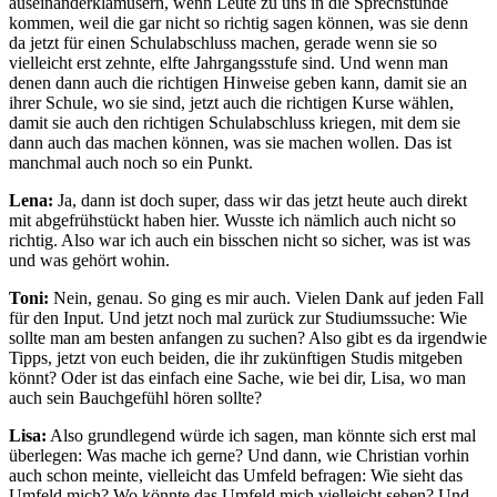
auseinanderklamüsern, wenn Leute zu uns in die Sprechstunde
kommen, weil die gar nicht so richtig sagen können, was sie denn
da jetzt für einen Schulabschluss machen, gerade wenn sie so
vielleicht erst zehnte, elfte Jahrgangsstufe sind. Und wenn man
denen dann auch die richtigen Hinweise geben kann, damit sie an
ihrer Schule, wo sie sind, jetzt auch die richtigen Kurse wählen,
damit sie auch den richtigen Schulabschluss kriegen, mit dem sie
dann auch das machen können, was sie machen wollen. Das ist
manchmal auch noch so ein Punkt.
Lena:
Ja, dann ist doch super, dass wir das jetzt heute auch direkt
mit abgefrühstückt haben hier. Wusste ich nämlich auch nicht so
richtig. Also war ich auch ein bisschen nicht so sicher, was ist was
und was gehört wohin.
Toni:
Nein, genau. So ging es mir auch. Vielen Dank auf jeden Fall
für den Input. Und jetzt noch mal zurück zur Studiumssuche: Wie
sollte man am besten anfangen zu suchen? Also gibt es da irgendwie
Tipps, jetzt von euch beiden, die ihr zukünftigen Studis mitgeben
könnt? Oder ist das einfach eine Sache, wie bei dir, Lisa, wo man
auch sein Bauchgefühl hören sollte?
Lisa:
Also grundlegend würde ich sagen, man könnte sich erst mal
überlegen: Was mache ich gerne? Und dann, wie Christian vorhin
auch schon meinte, vielleicht das Umfeld befragen: Wie sieht das
Umfeld mich? Wo könnte das Umfeld mich vielleicht sehen? Und