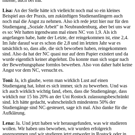
musste, auch bei mir.
Lisa:
An der Stelle hätte ich vielleicht noch mal so ein kleines
Beispiel aus der Praxis, um zukünftigen Studienanfängern auch
noch mal die Angst zu nehmen. Also ich rede jetzt hier nur für den
Studiengang „Soziale Arbeit” in Neubrandenburg, aber bei uns war
es so: Wir hatten irgendwann mal einen NC von 1,9. Als ich
angefangen habe, hatte der Letzte, der reingekommen ist, eine 2,4.
Im Jahr darauf war es schon die 2,8 und im letzten Jahr war es
tatsächlich so, dass alle, die sich beworben haben, reingekommen
sind. Also da hat der NC quasi nur auf dem Papier existiert und da
wurde eigentlich keiner abgelehnt. Da konnte man sich sogar nach
der Bewerbungsphase formlos bewerben. Also von daher habt keine
Angst vor dem NC, versucht es.
Toni:
Ja, ich glaube, wenn man wirklich Lust auf einen
Studiengang hat, lohnt es sich immer, sich zu bewerben. Und was
ich auch wirklich wichtig fand, eben, dass die Studiengänge, dass
wirklich nur 15 bis 20% an der Uni Rostock zulassungsbeschränkt
sind. Ich hätte gedacht, wahrscheinlich mindestens 50% der
Studiengänge sind NC-gesteuert, sage ich mal. Also danke für die
Aufklärung.
Lena:
Ja. Und jetzt haben wir herausgefunden, was wir studieren
wollen. Wir haben uns beworben, wir wurden erfolgreich
angenommen und wir studieren jetzt entweder in Rostock oder in