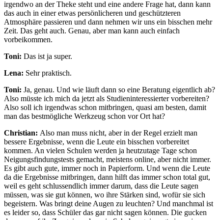
irgendwo an der Theke steht und eine andere Frage hat, dann kann
das auch in einer etwas persönlicheren und geschützteren
Atmosphäre passieren und dann nehmen wir uns ein bisschen mehr
Zeit. Das geht auch. Genau, aber man kann auch einfach
vorbeikommen.
Toni:
Das ist ja super.
Lena:
Sehr praktisch.
Toni:
Ja, genau. Und wie läuft dann so eine Beratung eigentlich ab?
Also müsste ich mich da jetzt als Studieninteressierter vorbereiten?
Also soll ich irgendwas schon mitbringen, quasi am besten, damit
man das bestmögliche Werkzeug schon vor Ort hat?
Christian:
Also man muss nicht, aber in der Regel erzielt man
bessere Ergebnisse, wenn die Leute ein bisschen vorbereitet
kommen. An vielen Schulen werden ja heutzutage Tage schon
Neigungsfindungstests gemacht, meistens online, aber nicht immer.
Es gibt auch gute, immer noch in Papierform. Und wenn die Leute
da die Ergebnisse mitbringen, dann hilft das immer schon total gut,
weil es geht schlussendlich immer darum, dass die Leute sagen
müssen, was sie gut können, wo ihre Stärken sind, wofür sie sich
begeistern. Was bringt deine Augen zu leuchten? Und manchmal ist
es leider so, dass Schüler das gar nicht sagen können. Die gucken