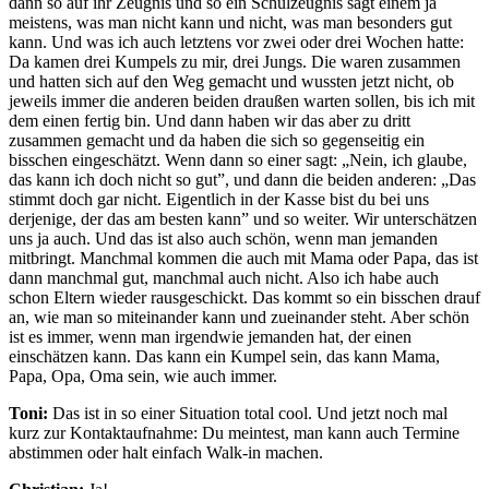
dann so auf ihr Zeugnis und so ein Schulzeugnis sagt einem ja
meistens, was man nicht kann und nicht, was man besonders gut
kann. Und was ich auch letztens vor zwei oder drei Wochen hatte:
Da kamen drei Kumpels zu mir, drei Jungs. Die waren zusammen
und hatten sich auf den Weg gemacht und wussten jetzt nicht, ob
jeweils immer die anderen beiden draußen warten sollen, bis ich mit
dem einen fertig bin. Und dann haben wir das aber zu dritt
zusammen gemacht und da haben die sich so gegenseitig ein
bisschen eingeschätzt. Wenn dann so einer sagt: „Nein, ich glaube,
das kann ich doch nicht so gut”, und dann die beiden anderen: „Das
stimmt doch gar nicht. Eigentlich in der Kasse bist du bei uns
derjenige, der das am besten kann” und so weiter. Wir unterschätzen
uns ja auch. Und das ist also auch schön, wenn man jemanden
mitbringt. Manchmal kommen die auch mit Mama oder Papa, das ist
dann manchmal gut, manchmal auch nicht. Also ich habe auch
schon Eltern wieder rausgeschickt. Das kommt so ein bisschen drauf
an, wie man so miteinander kann und zueinander steht. Aber schön
ist es immer, wenn man irgendwie jemanden hat, der einen
einschätzen kann. Das kann ein Kumpel sein, das kann Mama,
Papa, Opa, Oma sein, wie auch immer.
Toni:
Das ist in so einer Situation total cool. Und jetzt noch mal
kurz zur Kontaktaufnahme: Du meintest, man kann auch Termine
abstimmen oder halt einfach Walk-in machen.