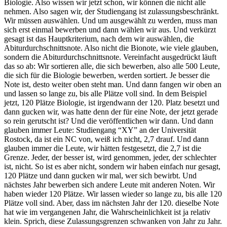
Biologie. Also wissen wir jetzt schon, wir können die nicht alle
nehmen. Also sagen wir, der Studiengang ist zulassungsbeschränkt.
Wir müssen auswählen. Und um ausgewählt zu werden, muss man
sich erst einmal bewerben und dann wählen wir aus. Und verkürzt
gesagt ist das Hauptkriterium, nach dem wir auswählen, die
Abiturdurchschnittsnote. Also nicht die Bionote, wie viele glauben,
sondern die Abiturdurchschnittsnote. Vereinfacht ausgedrückt läuft
das so ab: Wir sortieren alle, die sich bewerben, also alle 500 Leute,
die sich für die Biologie bewerben, werden sortiert. Je besser die
Note ist, desto weiter oben steht man. Und dann fangen wir oben an
und lassen so lange zu, bis alle Plätze voll sind. In dem Beispiel
jetzt, 120 Plätze Biologie, ist irgendwann der 120. Platz besetzt und
dann gucken wir, was hatte denn der für eine Note, der jetzt gerade
so rein gerutscht ist? Und die veröffentlichen wir dann. Und dann
glauben immer Leute: Studiengang “XY” an der Universität
Rostock, da ist ein NC von, weiß ich nicht, 2,7 drauf. Und dann
glauben immer die Leute, wir hätten festgesetzt, die 2,7 ist die
Grenze. Jeder, der besser ist, wird genommen, jeder, der schlechter
ist, nicht. So ist es aber nicht, sondern wir haben einfach nur gesagt,
120 Plätze und dann gucken wir mal, wer sich bewirbt. Und
nächstes Jahr bewerben sich andere Leute mit anderen Noten. Wir
haben wieder 120 Plätze. Wir lassen wieder so lange zu, bis alle 120
Plätze voll sind. Aber, dass im nächsten Jahr der 120. dieselbe Note
hat wie im vergangenen Jahr, die Wahrscheinlichkeit ist ja relativ
klein. Sprich, diese Zulassungsgrenzen schwanken von Jahr zu Jahr.