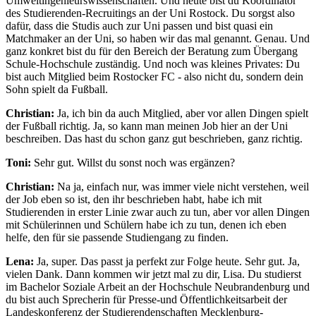
Umweltingenieurswissenschaften. Und heute bist du Koordinator
des Studierenden-Recruitings an der Uni Rostock. Du sorgst also
dafür, dass die Studis auch zur Uni passen und bist quasi ein
Matchmaker an der Uni, so haben wir das mal genannt. Genau. Und
ganz konkret bist du für den Bereich der Beratung zum Übergang
Schule-Hochschule zuständig. Und noch was kleines Privates: Du
bist auch Mitglied beim Rostocker FC - also nicht du, sondern dein
Sohn spielt da Fußball.
Christian:
Ja, ich bin da auch Mitglied, aber vor allen Dingen spielt
der Fußball richtig. Ja, so kann man meinen Job hier an der Uni
beschreiben. Das hast du schon ganz gut beschrieben, ganz richtig.
Toni:
Sehr gut. Willst du sonst noch was ergänzen?
Christian:
Na ja, einfach nur, was immer viele nicht verstehen, weil
der Job eben so ist, den ihr beschrieben habt, habe ich mit
Studierenden in erster Linie zwar auch zu tun, aber vor allen Dingen
mit Schülerinnen und Schülern habe ich zu tun, denen ich eben
helfe, den für sie passende Studiengang zu finden.
Lena:
Ja, super. Das passt ja perfekt zur Folge heute. Sehr gut. Ja,
vielen Dank. Dann kommen wir jetzt mal zu dir, Lisa. Du studierst
im Bachelor Soziale Arbeit an der Hochschule Neubrandenburg und
du bist auch Sprecherin für Presse-und Öffentlichkeitsarbeit der
Landeskonferenz der Studierendenschaften Mecklenburg-