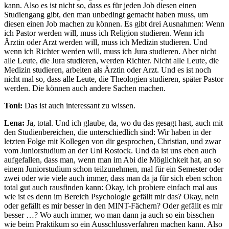
kann. Also es ist nicht so, dass es für jeden Job diesen einen
Studiengang gibt, den man unbedingt gemacht haben muss, um
diesen einen Job machen zu können. Es gibt drei Ausnahmen: Wenn
ich Pastor werden will, muss ich Religion studieren. Wenn ich
Ärztin oder Arzt werden will, muss ich Medizin studieren. Und
wenn ich Richter werden will, muss ich Jura studieren. Aber nicht
alle Leute, die Jura studieren, werden Richter. Nicht alle Leute, die
Medizin studieren, arbeiten als Ärztin oder Arzt. Und es ist noch
nicht mal so, dass alle Leute, die Theologien studieren, später Pastor
werden. Die können auch andere Sachen machen.
Toni:
Das ist auch interessant zu wissen.
Lena:
Ja, total. Und ich glaube, da, wo du das gesagt hast, auch mit
den Studienbereichen, die unterschiedlich sind: Wir haben in der
letzten Folge mit Kollegen von dir gesprochen, Christian, und zwar
vom Juniorstudium an der Uni Rostock. Und da ist uns eben auch
aufgefallen, dass man, wenn man im Abi die Möglichkeit hat, an so
einem Juniorstudium schon teilzunehmen, mal für ein Semester oder
zwei oder wie viele auch immer, dass man da ja für sich eben schon
total gut auch rausfinden kann: Okay, ich probiere einfach mal aus
wie ist es denn im Bereich Psychologie gefällt mir das? Okay, nein
oder gefällt es mir besser in den MINT-Fächern? Oder gefällt es mir
besser …? Wo auch immer, wo man dann ja auch so ein bisschen
wie beim Praktikum so ein Ausschlussverfahren machen kann. Also