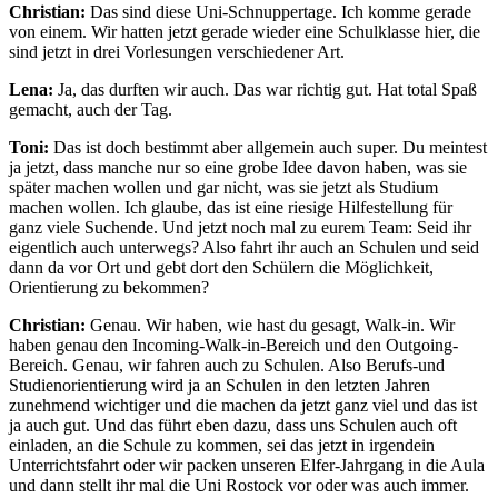
Christian:
Das sind diese Uni-Schnuppertage. Ich komme gerade
von einem. Wir hatten jetzt gerade wieder eine Schulklasse hier, die
sind jetzt in drei Vorlesungen verschiedener Art.
Lena:
Ja, das durften wir auch. Das war richtig gut. Hat total Spaß
gemacht, auch der Tag.
Toni:
Das ist doch bestimmt aber allgemein auch super. Du meintest
ja jetzt, dass manche nur so eine grobe Idee davon haben, was sie
später machen wollen und gar nicht, was sie jetzt als Studium
machen wollen. Ich glaube, das ist eine riesige Hilfestellung für
ganz viele Suchende. Und jetzt noch mal zu eurem Team: Seid ihr
eigentlich auch unterwegs? Also fahrt ihr auch an Schulen und seid
dann da vor Ort und gebt dort den Schülern die Möglichkeit,
Orientierung zu bekommen?
Christian:
Genau. Wir haben, wie hast du gesagt, Walk-in. Wir
haben genau den Incoming-Walk-in-Bereich und den Outgoing-
Bereich. Genau, wir fahren auch zu Schulen. Also Berufs-und
Studienorientierung wird ja an Schulen in den letzten Jahren
zunehmend wichtiger und die machen da jetzt ganz viel und das ist
ja auch gut. Und das führt eben dazu, dass uns Schulen auch oft
einladen, an die Schule zu kommen, sei das jetzt in irgendein
Unterrichtsfahrt oder wir packen unseren Elfer-Jahrgang in die Aula
und dann stellt ihr mal die Uni Rostock vor oder was auch immer.