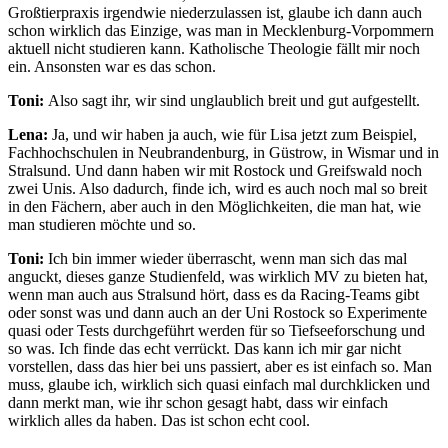
Großtierpraxis irgendwie niederzulassen ist, glaube ich dann auch
schon wirklich das Einzige, was man in Mecklenburg-Vorpommern
aktuell nicht studieren kann. Katholische Theologie fällt mir noch
ein. Ansonsten war es das schon.
Toni:
Also sagt ihr, wir sind unglaublich breit und gut aufgestellt.
Lena:
Ja, und wir haben ja auch, wie für Lisa jetzt zum Beispiel,
Fachhochschulen in Neubrandenburg, in Güstrow, in Wismar und in
Stralsund. Und dann haben wir mit Rostock und Greifswald noch
zwei Unis. Also dadurch, finde ich, wird es auch noch mal so breit
in den Fächern, aber auch in den Möglichkeiten, die man hat, wie
man studieren möchte und so.
Toni:
Ich bin immer wieder überrascht, wenn man sich das mal
anguckt, dieses ganze Studienfeld, was wirklich MV zu bieten hat,
wenn man auch aus Stralsund hört, dass es da Racing-Teams gibt
oder sonst was und dann auch an der Uni Rostock so Experimente
quasi oder Tests durchgeführt werden für so Tiefseeforschung und
so was. Ich finde das echt verrückt. Das kann ich mir gar nicht
vorstellen, dass das hier bei uns passiert, aber es ist einfach so. Man
muss, glaube ich, wirklich sich quasi einfach mal durchklicken und
dann merkt man, wie ihr schon gesagt habt, dass wir einfach
wirklich alles da haben. Das ist schon echt cool.