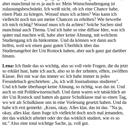
aber manchmal ist es ja auch so: Mein Wunschstudiengang ist
zulassungsbeschränkt. Ich weiß nicht, ob ich eine Chance habe,
einen Platz zu kriegen. Worauf muss ich achten? Was kann ich
vielleicht noch tun um meine Chancen zu erhöhen? Wie bewerbe
ich mich richtig? Worauf muss ich da achten? Solche Sachen sind
manchmal auch Thema. Und ich habe so eine diffuse Idee, was ich
später mal machen will, habe aber keine Ahnung, mit welchem
Studiengang ich da hinkomme. Und da können wir dann auch
helfen, weil wir einen ganz guten Überblick über das
Studienangebot der Uni Rostock haben, aber auch ganz gut darüber
hinaus.
Lena:
Ich finde das so wichtig, also so voll viele Fragen, die du jetzt
so erklärt hast, hatte ich auch, also so in der zehnten, elften, zwölften
Klasse. Bei mir war das immer so: Ich habe immer in jedes
Freundebuch geschrieben: „Ja, ich will Journalismus studieren”.
Und ich hatte überhaupt keine Ahnung, so richtig, was das ist. Und
auch so mit Politikwissenschaft. Und dann waren wir tatsächlich an
der Uni Rostock und hatten als ganze Schulklasse mal so einen Tag,
wo wir als Schulklasse uns in eine Vorlesung gesetzt haben. Und da
habe ich erst gemerkt: „Krass, okay. Alles klar, das ist das. "Na ja,
okay, alles klar, dann frage ich vielleicht doch noch mal jemanden,
der das wirklich arbeitet oder der das wirklich studiert, wie es so
ist.” Also eine total wichtige Sache, ja, voll gut.