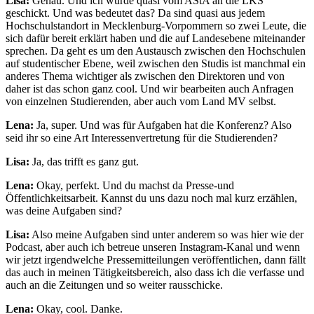
Lisa:
Genau. Und ich wurde quasi vom AStA an die LKS
geschickt. Und was bedeutet das? Da sind quasi aus jedem
Hochschulstandort in Mecklenburg-Vorpommern so zwei Leute, die
sich dafür bereit erklärt haben und die auf Landesebene miteinander
sprechen. Da geht es um den Austausch zwischen den Hochschulen
auf studentischer Ebene, weil zwischen den Studis ist manchmal ein
anderes Thema wichtiger als zwischen den Direktoren und von
daher ist das schon ganz cool. Und wir bearbeiten auch Anfragen
von einzelnen Studierenden, aber auch vom Land MV selbst.
Lena:
Ja, super. Und was für Aufgaben hat die Konferenz? Also
seid ihr so eine Art Interessenvertretung für die Studierenden?
Lisa:
Ja, das trifft es ganz gut.
Lena:
Okay, perfekt. Und du machst da Presse-und
Öffentlichkeitsarbeit. Kannst du uns dazu noch mal kurz erzählen,
was deine Aufgaben sind?
Lisa:
Also meine Aufgaben sind unter anderem so was hier wie der
Podcast, aber auch ich betreue unseren Instagram-Kanal und wenn
wir jetzt irgendwelche Pressemitteilungen veröffentlichen, dann fällt
das auch in meinen Tätigkeitsbereich, also dass ich die verfasse und
auch an die Zeitungen und so weiter rausschicke.
Lena:
Okay, cool. Danke.