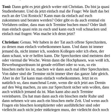
Toni:
Dann geht es jetzt gleich weiter mit Christian. Du bist ja quasi
Studienberater. Und da jetzt einfach mal die Frage: Wie läuft das bei
euch an der Uni Rostock? Kann man da einfach auf euch
zukommen und beraten werden? Oder gibt es da auch erstmal ein
Verfahren online, dass man sich Termine buchen muss? Oder läuft
man einfach quasi rein zu euch und kann euch voll schnacken und
einfach mal fragen: Was mache ich denn jetzt?
Christian:
Genau. Wir haben in der Tat auch offene Sprechzeiten,
zu denen man einfach vorbeikommen kann. Und dann ist immer
jemand da, nicht immer ich, sondern Kollegen oder ich eben, der
dann schaut, wie er helfen kann. Die Sprechzeiten sind meistens drei
oder viermal die Woche. Wenn dann die Hochphasen, was weiß ich,
Bewerbungszeitraum ist gerade eröffnet oder so was, so ein
bisschen mehr los ist, machen wir dann auch mal öfter Sprechzeiten.
Von daher sind die Termine nicht immer über das ganze Jahr gleich.
Aber in der Tat kann man einfach vorbeikommen. Jetzt ist es
natürlich so, dass manchmal Leute, wenn die sich jetzt aus Demin
auf den Weg machen, zu uns zur Sprechzeit sicher sein wollen, dass
auch wirklich jemand da ist. Man kann also auch Termine
vereinbaren. Da hat man dann auch ein bisschen mehr Ruhe und
dann nehmen wir uns auch ein bisschen mehr Zeit. Und wenn auch
Fragen ein bisschen komplizierter oder ausführlicher sind oder
vielleicht auch nicht jeder mitkriegen muss, der vielleicht doch noch