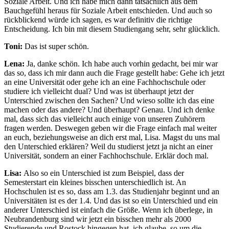
Soziale Arbeit. Und ich habe mich dann tatsächlich aus dem
Bauchgefühl heraus für Soziale Arbeit entschieden. Und auch so
rückblickend würde ich sagen, es war definitiv die richtige
Entscheidung. Ich bin mit diesem Studiengang sehr, sehr glücklich.
Toni:
Das ist super schön.
Lena:
Ja, danke schön. Ich habe auch vorhin gedacht, bei mir war
das so, dass ich mir dann auch die Frage gestellt habe: Gehe ich jetzt
an eine Universität oder gehe ich an eine Fachhochschule oder
studiere ich vielleicht dual? Und was ist überhaupt jetzt der
Unterschied zwischen den Sachen? Und wieso sollte ich das eine
machen oder das andere? Und überhaupt? Genau. Und ich denke
mal, dass sich das vielleicht auch einige von unseren Zuhörern
fragen werden. Deswegen geben wir die Frage einfach mal weiter
an euch, beziehungsweise an dich erst mal, Lisa. Magst du uns mal
den Unterschied erklären? Weil du studierst jetzt ja nicht an einer
Universität, sondern an einer Fachhochschule. Erklär doch mal.
Lisa:
Also so ein Unterschied ist zum Beispiel, dass der
Semesterstart ein kleines bisschen unterschiedlich ist. An
Hochschulen ist es so, dass am 1.3. das Studienjahr beginnt und an
Universitäten ist es der 1.4. Und das ist so ein Unterschied und ein
anderer Unterschied ist einfach die Größe. Wenn ich überlege, in
Neubrandenburg sind wir jetzt ein bisschen mehr als 2000
Studierende und Rostock hingegen hat, ich glaube, so um die