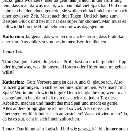
packt, ganz woanders, aber da geht man ja auch in der Hoffnung
rein, dass man da was macht, wo man total viel Spaß hat. Und dann
habe ich bei den einen gemerkt, sie wollten einfach nicht mehr nach
einer gewissen Zeit. Meist nach drei Tagen. Und ich hatte zum
Beispiel Glück und bei mir hat das super funktioniert. Man muss es
halt wirklich in die Hand nehmen und was dagegen tun.
Katharina:
Ja, genau das war bei mir auch eher so, dass Praktika
eher zum Ausschließen von bestimmten Berufen dienten.
Lena:
Total.
Toni:
Zu guter Letzt, du jetzt als Profi, hast du noch irgendein Tipp
oder irgendwas, was du unseren Hörern oder Hörerinnen mitgeben
willst?
Katharina:
Gute Vorbereitung ist das A und O, glaube ich. Also
frühzeitig anfangen, in sich selber hineinzuhorchen. Was macht mir
Spaß? Worin bin ich wirklich gut? Denn ich glaube nur, wenn man
das gefunden hat, dann hält man das auch aus, jeden Tag diese
Arbeit zu machen und macht das mit Spaß und macht es gerne.
Alles andere bringt glaube ich nicht so viel. Also muss ich
überlegen, wofür lohnt es sich aufzustehen? Was motiviert mich? Ja,
da ist es gut, echt in sich hineinzuhorchen.
Lena:
Das klingt sehr logisch. Und wie gesagt, ich bin immer noch