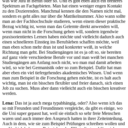
was wie Jura in Berlin oder so. Und es gibt eben auch ein breiteres
Spektrum an Fachgebieten. Man hat einen weniger engen Kontakt
zu den Dozierenden. Manchmal kennen die den Namen nicht mal,
sondern es geht alles nur über die Matrikelnummer. Also wann sollte
man an der Fachhochschule studieren, wenn einem dieser praktische
Bezug wichtig ist, wenn man das Gelernte direkt anwenden will,
wenn man nicht in die Forschung gehen will, sondern irgendwie
praxisorientiertes Lernen haben möchte und vielleicht dadurch auch
einen schnelleren Einstieg ins Berufsleben schaffen möchte, weil
man eben schon mehr dran ist und konkreter weiß, in welche
Richtung man geht. Bei Studiengängen ist es ja oft so, sie bereiten
auf ganz viele verschiedene Berufe vor und man weiß bei manchen
Studiengängen am Anfang noch nicht, wo man mal damit arbeiten
wird, so wie bei Germanistik oder so zum Beispiel. Dafür hat man
aber eben ein viel tiefergehendes akademisches Wissen. Und wenn
man zum Beispiel in die Forschung gehen möchte, ist es halt auch
wichtig, man ist ein bisschen flexibler und freier danach, sich einen
Job zu suchen. Muss aber dann vielleicht auch ein bisschen kreativer
werden.
Lena:
Das ist ja auch mega typabhängig, oder? Also wenn ich das
so mit Freunden und Freundinnen vergleiche, da gibt es einige, wo
die Uni super gepasst hat, weil sie einfach so sehr freie Menschen
waren und auch immer den Anspruch hatten in ihrer Zeiteinteilung.
Auch in dem, wie sie zum Beispiel Prüfungen schreiben wollen und