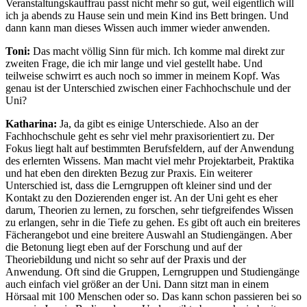
Veranstaltungskauffrau passt nicht mehr so gut, weil eigentlich will
ich ja abends zu Hause sein und mein Kind ins Bett bringen. Und
dann kann man dieses Wissen auch immer wieder anwenden.
Toni:
Das macht völlig Sinn für mich. Ich komme mal direkt zur
zweiten Frage, die ich mir lange und viel gestellt habe. Und
teilweise schwirrt es auch noch so immer in meinem Kopf. Was
genau ist der Unterschied zwischen einer Fachhochschule und der
Uni?
Katharina:
Ja, da gibt es einige Unterschiede. Also an der
Fachhochschule geht es sehr viel mehr praxisorientiert zu. Der
Fokus liegt halt auf bestimmten Berufsfeldern, auf der Anwendung
des erlernten Wissens. Man macht viel mehr Projektarbeit, Praktika
und hat eben den direkten Bezug zur Praxis. Ein weiterer
Unterschied ist, dass die Lerngruppen oft kleiner sind und der
Kontakt zu den Dozierenden enger ist. An der Uni geht es eher
darum, Theorien zu lernen, zu forschen, sehr tiefgreifendes Wissen
zu erlangen, sehr in die Tiefe zu gehen. Es gibt oft auch ein breiteres
Fächerangebot und eine breitere Auswahl an Studiengängen. Aber
die Betonung liegt eben auf der Forschung und auf der
Theoriebildung und nicht so sehr auf der Praxis und der
Anwendung. Oft sind die Gruppen, Lerngruppen und Studiengänge
auch einfach viel größer an der Uni. Dann sitzt man in einem
Hörsaal mit 100 Menschen oder so. Das kann schon passieren bei so