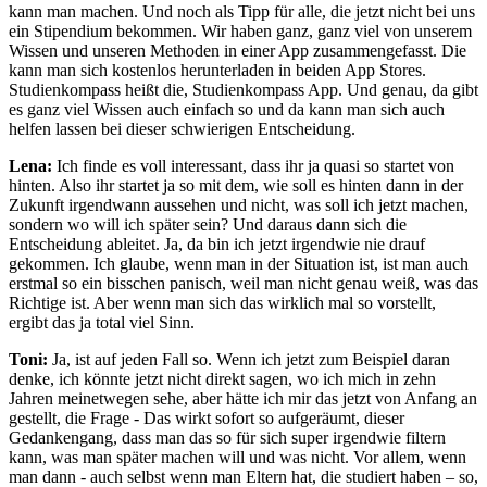
kann man machen. Und noch als Tipp für alle, die jetzt nicht bei uns
ein Stipendium bekommen. Wir haben ganz, ganz viel von unserem
Wissen und unseren Methoden in einer App zusammengefasst. Die
kann man sich kostenlos herunterladen in beiden App Stores.
Studienkompass heißt die, Studienkompass App. Und genau, da gibt
es ganz viel Wissen auch einfach so und da kann man sich auch
helfen lassen bei dieser schwierigen Entscheidung.
Lena:
Ich finde es voll interessant, dass ihr ja quasi so startet von
hinten. Also ihr startet ja so mit dem, wie soll es hinten dann in der
Zukunft irgendwann aussehen und nicht, was soll ich jetzt machen,
sondern wo will ich später sein? Und daraus dann sich die
Entscheidung ableitet. Ja, da bin ich jetzt irgendwie nie drauf
gekommen. Ich glaube, wenn man in der Situation ist, ist man auch
erstmal so ein bisschen panisch, weil man nicht genau weiß, was das
Richtige ist. Aber wenn man sich das wirklich mal so vorstellt,
ergibt das ja total viel Sinn.
Toni:
Ja, ist auf jeden Fall so. Wenn ich jetzt zum Beispiel daran
denke, ich könnte jetzt nicht direkt sagen, wo ich mich in zehn
Jahren meinetwegen sehe, aber hätte ich mir das jetzt von Anfang an
gestellt, die Frage - Das wirkt sofort so aufgeräumt, dieser
Gedankengang, dass man das so für sich super irgendwie filtern
kann, was man später machen will und was nicht. Vor allem, wenn
man dann - auch selbst wenn man Eltern hat, die studiert haben – so,