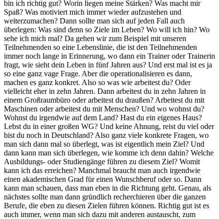
bin ich richtig gut? Worin liegen meine Stärken? Was macht mir
Spaß? Was motiviert mich immer wieder aufzustehen und
weiterzumachen? Dann sollte man sich auf jeden Fall auch
überlegen: Was sind denn so Ziele im Leben? Wo will ich hin? Wo
sehe ich mich mal? Da gehen wir zum Beispiel mit unseren
Teilnehmenden so eine Lebenslinie, die ist den Teilnehmenden
immer noch lange in Erinnerung, wo dann ein Trainer oder Trainerin
fragt, wie sieht dein Leben in fünf Jahren aus? Und erst mal ist es ja
so eine ganz vage Frage. Aber die operationalisieren es dann,
machen es ganz konkret. Also so was wie arbeitest du? Oder
vielleicht eher in zehn Jahren. Dann arbeitest du in zehn Jahren in
einem Großraumbüro oder arbeitest du draußen? Arbeitest du mit
Maschinen oder arbeitest du mit Menschen? Und wo wohnst du?
Wohnst du irgendwie auf dem Land? Hast du ein eigenes Haus?
Lebst du in einer großen WG? Und keine Ahnung, reist du viel oder
bist du noch in Deutschland? Also ganz viele konkrete Fragen, wo
man sich dann mal so überlegt, was ist eigentlich mein Ziel? Und
dann kann man sich überlegen, wie komme ich denn dahin? Welche
Ausbildungs- oder Studiengänge führen zu diesem Ziel? Womit
kann ich das erreichen? Manchmal braucht man auch irgendwie
einen akademischen Grad für einen Wunschberuf oder so. Dann
kann man schauen, dass man eben in die Richtung geht. Genau, als
nächstes sollte man dann gründlich recherchieren über die ganzen
Berufe, die eben zu diesen Zielen führen können. Richtig gut ist es
auch immer, wenn man sich dazu mit anderen austauscht, zum