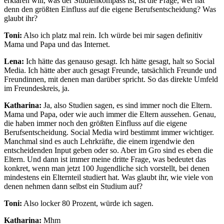
erklären will, was der Studienkompass ist, ist die Frage, wer hat
denn den größten Einfluss auf die eigene Berufsentscheidung? Was
glaubt ihr?
Toni:
Also ich platz mal rein. Ich würde bei mir sagen definitiv
Mama und Papa und das Internet.
Lena:
Ich hätte das genauso gesagt. Ich hätte gesagt, halt so Social
Media. Ich hätte aber auch gesagt Freunde, tatsächlich Freunde und
Freundinnen, mit denen man darüber spricht. So das direkte Umfeld
im Freundeskreis, ja.
Katharina:
Ja, also Studien sagen, es sind immer noch die Eltern.
Mama und Papa, oder wie auch immer die Eltern aussehen. Genau,
die haben immer noch den größten Einfluss auf die eigene
Berufsentscheidung. Social Media wird bestimmt immer wichtiger.
Manchmal sind es auch Lehrkräfte, die einem irgendwie den
entscheidenden Input geben oder so. Aber im Gro sind es eben die
Eltern. Und dann ist immer meine dritte Frage, was bedeutet das
konkret, wenn man jetzt 100 Jugendliche sich vorstellt, bei denen
mindestens ein Elternteil studiert hat. Was glaubt ihr, wie viele von
denen nehmen dann selbst ein Studium auf?
Toni:
Also locker 80 Prozent, würde ich sagen.
Katharina:
Mhm