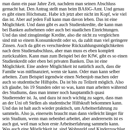
man dann ein paar Jahre Zeit, nachdem man seinen Abschluss
gemacht hat. Den Antrag stellt man beim BAföG-Amt. Und genau
es gibt einen Höchstsatz. Habe ich jetzt aber nicht im Kopf, wie viel
das ist. Aber auf jeden Fall kann man davon leben. Das ist eine
Möglichkeit. Und dann gibt es auch Studienkredite, die kann man
bei Banken aufnehmen oder auch bei staatlichen Einrichtungen.
Und das sind zinsgünstige Kredite, also die nicht zu vergleichen
sind mit so einem Konsumkredit oder so, da zahlt man viel geringere
Zinsen. Auch da gibt es verschiedene Rückzahlungsmöglichkeiten
nach dem Studienabschluss, aber man muss es eben komplett
zurückzahlen. Kann man zum Beispiel bei der KfW, gibt es so einen
Studienkredit oder eben bei privaten Banken. Das ist eine
Möglichkeit. Eine andere Möglichkeit ist natürlich auch, dass die
Familie was mitfinanziert, wenn sie kann. Oder man kann selber
arbeiten. Zum Beispiel irgendwie einen Nebenjob machen oder
auch so studentische Hilfsjobs. Da ist bis zu Teilzeit möglich. Also
ich glaube, bis 19 Stunden oder so was, kann man arbeiten während
des Studiums, dass man immer noch hauptamtlich quasi
Studierender ist. Ja, und dazu ist noch wichtig zu sagen, dass man
an der Uni oft Stellen als studentische Hilfskraft bekommen kann.
Und das ist halt auch wieder praktisch, um Arbeitserfahrung zu
sammeln. Also ja, einerseits braucht man dann vielleicht länger für
sein Studium, wenn man nebenbei arbeitet, aber andererseits ist es
auch gut, weil man schon erste Arbeitserfahrung sammeln kann.
Was auch eine Möglichkeit ist, sind Wohngeld und Kinderzuschlag.