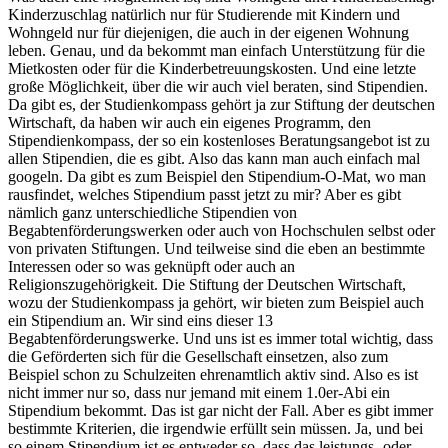
Kinderzuschlag natürlich nur für Studierende mit Kindern und
Wohngeld nur für diejenigen, die auch in der eigenen Wohnung
leben. Genau, und da bekommt man einfach Unterstützung für die
Mietkosten oder für die Kinderbetreuungskosten. Und eine letzte
große Möglichkeit, über die wir auch viel beraten, sind Stipendien.
Da gibt es, der Studienkompass gehört ja zur Stiftung der deutschen
Wirtschaft, da haben wir auch ein eigenes Programm, den
Stipendienkompass, der so ein kostenloses Beratungsangebot ist zu
allen Stipendien, die es gibt. Also das kann man auch einfach mal
googeln. Da gibt es zum Beispiel den Stipendium-O-Mat, wo man
rausfindet, welches Stipendium passt jetzt zu mir? Aber es gibt
nämlich ganz unterschiedliche Stipendien von
Begabtenförderungswerken oder auch von Hochschulen selbst oder
von privaten Stiftungen. Und teilweise sind die eben an bestimmte
Interessen oder so was geknüpft oder auch an
Religionszugehörigkeit. Die Stiftung der Deutschen Wirtschaft,
wozu der Studienkompass ja gehört, wir bieten zum Beispiel auch
ein Stipendium an. Wir sind eins dieser 13
Begabtenförderungswerke. Und uns ist es immer total wichtig, dass
die Geförderten sich für die Gesellschaft einsetzen, also zum
Beispiel schon zu Schulzeiten ehrenamtlich aktiv sind. Also es ist
nicht immer nur so, dass nur jemand mit einem 1.0er-Abi ein
Stipendium bekommt. Das ist gar nicht der Fall. Aber es gibt immer
bestimmte Kriterien, die irgendwie erfüllt sein müssen. Ja, und bei
so einem Stipendium ist es entweder so, dass das leistungs- oder