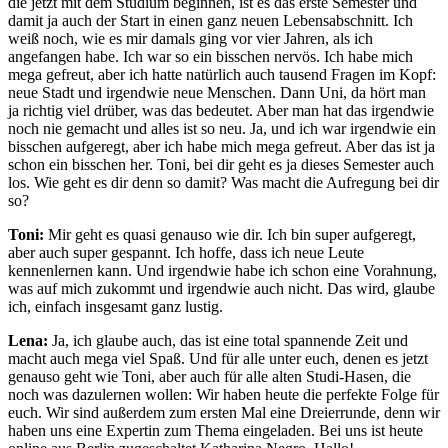
die jetzt mit dem Studium beginnen, ist es das erste Semester und
damit ja auch der Start in einen ganz neuen Lebensabschnitt. Ich
weiß noch, wie es mir damals ging vor vier Jahren, als ich
angefangen habe. Ich war so ein bisschen nervös. Ich habe mich
mega gefreut, aber ich hatte natürlich auch tausend Fragen im Kopf:
neue Stadt und irgendwie neue Menschen. Dann Uni, da hört man
ja richtig viel drüber, was das bedeutet. Aber man hat das irgendwie
noch nie gemacht und alles ist so neu. Ja, und ich war irgendwie ein
bisschen aufgeregt, aber ich habe mich mega gefreut. Aber das ist ja
schon ein bisschen her. Toni, bei dir geht es ja dieses Semester auch
los. Wie geht es dir denn so damit? Was macht die Aufregung bei dir
so?
Toni:
Mir geht es quasi genauso wie dir. Ich bin super aufgeregt,
aber auch super gespannt. Ich hoffe, dass ich neue Leute
kennenlernen kann. Und irgendwie habe ich schon eine Vorahnung,
was auf mich zukommt und irgendwie auch nicht. Das wird, glaube
ich, einfach insgesamt ganz lustig.
Lena:
Ja, ich glaube auch, das ist eine total spannende Zeit und
macht auch mega viel Spaß. Und für alle unter euch, denen es jetzt
genauso geht wie Toni, aber auch für alle alten Studi-Hasen, die
noch was dazulernen wollen: Wir haben heute die perfekte Folge für
euch. Wir sind außerdem zum ersten Mal eine Dreierrunde, denn wir
haben uns eine Expertin zum Thema eingeladen. Bei uns ist heute