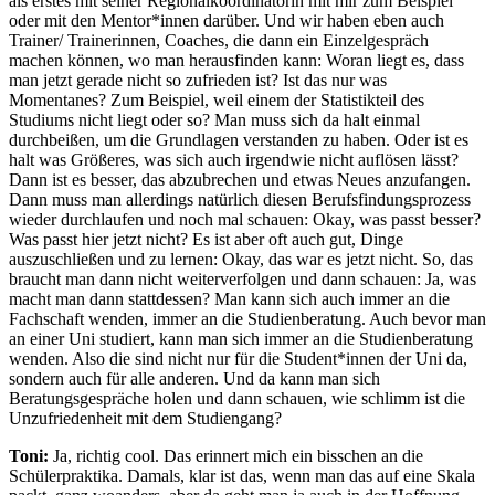
als erstes mit seiner Regionalkoordinatorin mit mir zum Beispiel
oder mit den Mentor*innen darüber. Und wir haben eben auch
Trainer/ Trainerinnen, Coaches, die dann ein Einzelgespräch
machen können, wo man herausfinden kann: Woran liegt es, dass
man jetzt gerade nicht so zufrieden ist? Ist das nur was
Momentanes? Zum Beispiel, weil einem der Statistikteil des
Studiums nicht liegt oder so? Man muss sich da halt einmal
durchbeißen, um die Grundlagen verstanden zu haben. Oder ist es
halt was Größeres, was sich auch irgendwie nicht auflösen lässt?
Dann ist es besser, das abzubrechen und etwas Neues anzufangen.
Dann muss man allerdings natürlich diesen Berufsfindungsprozess
wieder durchlaufen und noch mal schauen: Okay, was passt besser?
Was passt hier jetzt nicht? Es ist aber oft auch gut, Dinge
auszuschließen und zu lernen: Okay, das war es jetzt nicht. So, das
braucht man dann nicht weiterverfolgen und dann schauen: Ja, was
macht man dann stattdessen? Man kann sich auch immer an die
Fachschaft wenden, immer an die Studienberatung. Auch bevor man
an einer Uni studiert, kann man sich immer an die Studienberatung
wenden. Also die sind nicht nur für die Student*innen der Uni da,
sondern auch für alle anderen. Und da kann man sich
Beratungsgespräche holen und dann schauen, wie schlimm ist die
Unzufriedenheit mit dem Studiengang?
Toni:
Ja, richtig cool. Das erinnert mich ein bisschen an die
Schülerpraktika. Damals, klar ist das, wenn man das auf eine Skala