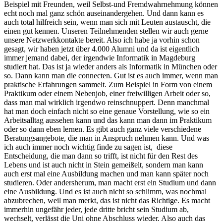
Beispiel mit Freunden, weil Selbst-und Fremdwahrnehmung können
echt noch mal ganz schön auseinandergehen. Und dann kann es
auch total hilfreich sein, wenn man sich mit Leuten austauscht, die
einen gut kennen. Unseren Teilnehmenden stellen wir auch gerne
unsere Netzwerkkontakte bereit. Also ich habe ja vorhin schon
gesagt, wir haben jetzt über 4.000 Alumni und da ist eigentlich
immer jemand dabei, der irgendwie Informatik in Magdeburg
studiert hat. Das ist ja wieder anders als Informatik in München oder
so. Dann kann man die connecten. Gut ist es auch immer, wenn man
praktische Erfahrungen sammelt. Zum Beispiel in Form von einem
Praktikum oder einem Nebenjob, einer freiwilligen Arbeit oder so,
dass man mal wirklich irgendwo reinschnuppert. Denn manchmal
hat man doch einfach nicht so eine genaue Vorstellung, wie so ein
Arbeitsalltag aussehen kann und das kann man dann im Praktikum
oder so dann eben lernen. Es gibt auch ganz viele verschiedene
Beratungsangebote, die man in Anspruch nehmen kann. Und was
ich auch immer noch wichtig finde zu sagen ist, diese
Entscheidung, die man dann so trifft, ist nicht für den Rest des
Lebens und ist auch nicht in Stein gemeißelt, sondern man kann
auch erst mal eine Ausbildung machen und man kann später noch
studieren. Oder andersherum, man macht erst ein Studium und dann
eine Ausbildung. Und es ist auch nicht so schlimm, was nochmal
abzubrechen, weil man merkt, das ist nicht das Richtige. Es macht
immerhin ungefähr jeder, jede dritte bricht sein Studium ab,
wechselt, verlässt die Uni ohne Abschluss wieder. Also auch das