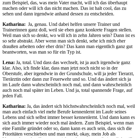
zum Beispiel, das, was mein Vater macht, will ich das überhaupt
machen oder will ich das nicht machen. Das ist halt cool, das zu
sehen und dann irgendwie anhand dessen zu entscheiden.
Katharina:
Ja, genau. Und dabei helfen unsere Trainer und
Trainerinnen ganz doll, weil sie eben ganz konkrete Fragen stellen.
Weil man sich so denkt, wo will ich in zehn Jahren sein? Dann ist es
so sehr abstrakt. Aber wenn man sich denkt, sehe ich mich eher
draußen arbeiten oder eher drin? Das kann man eigentlich ganz gut
beantworten, was man so für ein Typ ist.
Lena:
Ja, total. Und dass das wechselt, ist ja auch irgendwie ganz
klar. Also, ich finde klar, dass man jetzt noch nicht so in der
Oberstufe, aber irgendwie in der Grundschule, will ja jeder Tierarzt,
Tierärztin oder dann zur Feuerwehr und so. Und das ändert sich ja
im Laufe dann wahrscheinlich noch mal, und dann wahrscheinlich
auch noch mal später im Leben. Und ja, total spannende Frage, auf
jeden Fall.
Katharina:
Ja, das ändert sich höchstwahrscheinlich noch mal, weil
man auch einfach viel mehr Berufe kennenlernt im Laufe seines
Lebens und sich selbst immer besser kennenlernt. Und dann kann es
sich auch immer wieder noch mal ändern. Zum Beispiel, wenn man
eine Familie gründet oder so, dann kann es auch sein, dass sich die
Prioritäten verschieben und man merkt, okay, mein Job als