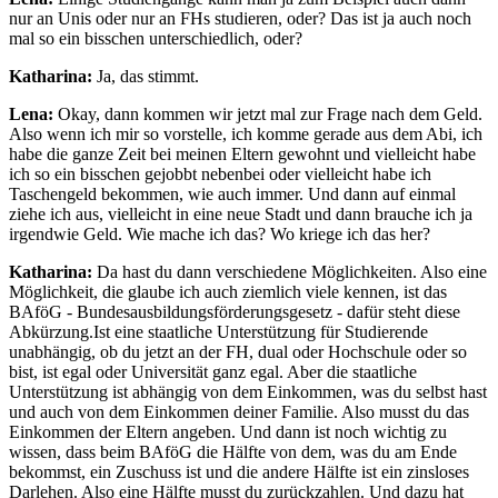
nur an Unis oder nur an FHs studieren, oder? Das ist ja auch noch
mal so ein bisschen unterschiedlich, oder?
Katharina:
Ja, das stimmt.
Lena:
Okay, dann kommen wir jetzt mal zur Frage nach dem Geld.
Also wenn ich mir so vorstelle, ich komme gerade aus dem Abi, ich
habe die ganze Zeit bei meinen Eltern gewohnt und vielleicht habe
ich so ein bisschen gejobbt nebenbei oder vielleicht habe ich
Taschengeld bekommen, wie auch immer. Und dann auf einmal
ziehe ich aus, vielleicht in eine neue Stadt und dann brauche ich ja
irgendwie Geld. Wie mache ich das? Wo kriege ich das her?
Katharina:
Da hast du dann verschiedene Möglichkeiten. Also eine
Möglichkeit, die glaube ich auch ziemlich viele kennen, ist das
BAföG - Bundesausbildungsförderungsgesetz - dafür steht diese
Abkürzung.Ist eine staatliche Unterstützung für Studierende
unabhängig, ob du jetzt an der FH, dual oder Hochschule oder so
bist, ist egal oder Universität ganz egal. Aber die staatliche
Unterstützung ist abhängig von dem Einkommen, was du selbst hast
und auch von dem Einkommen deiner Familie. Also musst du das
Einkommen der Eltern angeben. Und dann ist noch wichtig zu
wissen, dass beim BAföG die Hälfte von dem, was du am Ende
bekommst, ein Zuschuss ist und die andere Hälfte ist ein zinsloses
Darlehen. Also eine Hälfte musst du zurückzahlen. Und dazu hat