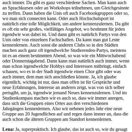
auch immer. Da gibt es ganz verschiedene Sachen. Man kann auch
an Sprachkursen oder an Workshops teilnehmen, um Gleichgesinnte
zu treffen. Dann haben die Unis oft auch Facebookgruppen oder so,
wo man sich connecten kann. Oder auch Hochschulsport ist
natürlich eine tolle Möglichkeit, um andere kennenzulernen. Da gibt
es oft ein sehr großes, vielfältiges Angebot, wo bestimmt für jeden
irgendwie was dabei ist. Und dann gibt es natürlich Partys von den
Unis oder von einzelnen Fachschaften. Da kann man gut Leute
kennenlernen. Auch sonst die anderen Clubs so in den Städten
machen auch ganz oft irgendwelche Studierenden-Partys, meistens
ist es an einem bestimmten Abend, so was wie ein Mittwochabend
oder Donnerstagabend. Dann kann man natürlich auch immer, wenn
man schon irgendwelche Hobbys und Interessen mitbringt, einfach
schauen, wo es in der Stadt irgendwie einen Chor gibt oder was
auch immer, dem man sich anschließen könnte. Ja, ich glaube
eigentlich, wichtig ist nur, dass man offen ist für Gespräche und
neue Erfahrungen, Interesse an anderen zeigt, was von sich selber
preisgibt, um ja, irgendwie jemand Neues kennenzulernen. Und im
Studienkompass machen wir es auch so, dass wir immer anregen,
dass sich die Gruppen eines Ortes aus den verschiedenen
Jahrgängen kennenlernen. Also wir nehmen jedes Jahr eine neue
Gruppe aus 20 Jugendlichen auf und regen dann immer an, dass die
auch schon die älteren Gruppen am Standort kennenlernen.
Lena:
Ja, superpraktisch. Ich glaube, das ist auch so, wie du gesagt