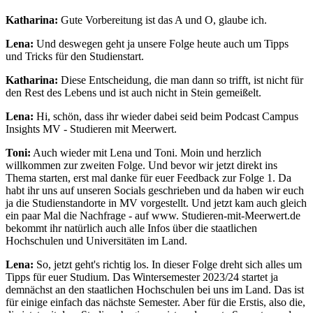
Katharina:
Gute Vorbereitung ist das A und O, glaube ich.
Lena:
Und deswegen geht ja unsere Folge heute auch um Tipps
und Tricks für den Studienstart.
Katharina:
Diese Entscheidung, die man dann so trifft, ist nicht für
den Rest des Lebens und ist auch nicht in Stein gemeißelt.
Lena:
Hi, schön, dass ihr wieder dabei seid beim Podcast Campus
Insights MV - Studieren mit Meerwert.
Toni:
Auch wieder mit Lena und Toni. Moin und herzlich
willkommen zur zweiten Folge. Und bevor wir jetzt direkt ins
Thema starten, erst mal danke für euer Feedback zur Folge 1. Da
habt ihr uns auf unseren Socials geschrieben und da haben wir euch
ja die Studienstandorte in MV vorgestellt. Und jetzt kam auch gleich
ein paar Mal die Nachfrage - auf www. Studieren-mit-Meerwert.de
bekommt ihr natürlich auch alle Infos über die staatlichen
Hochschulen und Universitäten im Land.
Lena:
So, jetzt geht's richtig los. In dieser Folge dreht sich alles um
Tipps für euer Studium. Das Wintersemester 2023/24 startet ja
demnächst an den staatlichen Hochschulen bei uns im Land. Das ist
für einige einfach das nächste Semester. Aber für die Erstis, also die,