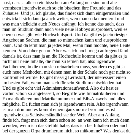
hast, dass ja alle so ein bisschen am Anfang neu sind und alle
vermissen irgendwie auch so ein bisschen ihre Freunde und das
Zuhause. Und ja, ich glaube, das findet sich dann einigermaßen und
entwickelt sich dann ja auch weiter, wen man so kennenlernt und
was man vielleicht auch Neues anfängt. Ich kenne das auch, dass
man im Studium dann auch viele neue Hobbys ausprobiert, weil es
eben so was gibt wie Hochschulsport. Und da gibt es ja ein riesiges
Angebot an Sachen, die man so mitmachen kann und ausprobieren
kann. Und da lernt man ja jedes Mal, wenn man möchte, neue Leute
kennen. Von daher genau. Aber was ich noch mega aufregend fand
damals ist, dass man ja an die Hochschule kommt und da gibt es ja
nicht nur neue Inhalte, die man zu lernen hat, also irgendwie
Fachthemen, in die man sich reinarbeiten muss, sondern es gibt ja
auch neue Methoden, mit denen man in der Schule noch gar nicht so
konfrontiert wurde. Es gibt massig Lernstoff, der interessiert einen
im besten Fall, wenn man sich für sein Studium entschieden hat.
Und es gibt echt viel Administrationsaufwand. Also du hast es
vorhin schon so angeteasert, so Begriffe wie Immatrikulieren und
Exmatrikulieren und Matrikelnummer und Bib-Ausweis und alles
mögliche. Da fuchst man sich ja irgendwann rein. Also irgendwann
ist man drin und es kommt einem ganz normal vor und es ist
irgendwie das Selbstverständlichste der Welt. Aber am Anfang,
finde ich, fragt man sich dann schon so, an wen kann ich mich denn
wenden, wenn ich das Gefühl habe, dass ich bei Inhalten oder auch
bei der ganzen Orga drumherum nicht so mitkomme? Was denkst du