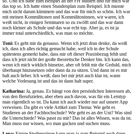
so. Und ich habe zum Beispiel an der FH studiert und für mich war
das top so. Ich hatte einen Stundenplan zum Beispiel. Ich musste
mich nicht darum kümmern und das war für mich so schön. Ich war
mit meinen Kommilitonen und Kommilitoninnen, wir waren, ich
weiß nicht, in einigen Seminaren so zu zwölft und das war dann
noch kleiner als Schule und das war echt top. Aber ja, es ist ja
immer total unterschiedlich, was man so möchte.
Toni:
Es geht mir da genauso. Wenn ich jetzt dran denke, da weiß
ich, dass ich alles richtig gemacht habe, weil ich in der Schule
spätestens gemerkt habe, dass mir oft dieser Praxisbezug fehlt und
dass ich jetzt nicht der große theoretische Denker bin. Ich kann das,
wenn ich mich wirklich hinsetze, aber oft fehlt mir die Geduld, mich
überhaupt hinzusetzen oder dann da zu sitzen. Und dann ist es mir
halt auch lieber. Ich weiß, dass bei mir jetzt auch klar ist, wann
welche Vorlesung ist und das ist dann halt super.
Katharina:
Ja, genau. Es hängt von den persönlichen Interessen ab,
von den Berufszielen, aber eben auch davon, was für ein Lerntyp
man eigentlich so ist. Da kann ich auch wieder nur auf unsere App
verweisen. Da gibt es viele Artikel zum Thema: Wie geht es
Studieren an der Fachhochschule? Wie geht es an der Uni? Was sind
die Unterschiede? Was passt zu mir? Das ist alles Wissen, was da ist.
Man muss nur wissen, wo man gucken und suchen muss.
Lena:
Einige Studiengänge kann man ja zum Beispiel auch dann