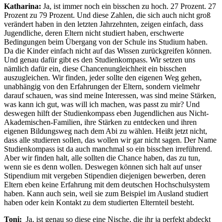
Katharina:
Ja, ist immer noch ein bisschen zu hoch. 27 Prozent. 27
Prozent zu 79 Prozent. Und diese Zahlen, die sich auch nicht groß
verändert haben in den letzten Jahrzehnten, zeigen einfach, dass
Jugendliche, deren Eltern nicht studiert haben, erschwerte
Bedingungen beim Übergang von der Schule ins Studium haben.
Da die Kinder einfach nicht auf das Wissen zurückgreifen können.
Und genau dafür gibt es den Studienkompass. Wir setzen uns
nämlich dafür ein, diese Chancenungleichheit ein bisschen
auszugleichen. Wir finden, jeder sollte den eigenen Weg gehen,
unabhängig von den Erfahrungen der Eltern, sondern vielmehr
darauf schauen, was sind meine Interessen, was sind meine Stärken,
was kann ich gut, was will ich machen, was passt zu mir? Und
deswegen hilft der Studienkompass eben Jugendlichen aus Nicht-
Akademischen-Familien, ihre Stärken zu entdecken und ihren
eigenen Bildungsweg nach dem Abi zu wählen. Heißt jetzt nicht,
dass alle studieren sollen, das wollen wir gar nicht sagen. Der Name
Studienkompass ist da auch manchmal so ein bisschen irreführend.
Aber wir finden halt, alle sollten die Chance haben, das zu tun,
wenn sie es denn wollen. Deswegen können sich halt auf unser
Stipendium mit vergeben Stipendien diejenigen bewerben, deren
Eltern eben keine Erfahrung mit dem deutschen Hochschulsystem
haben. Kann auch sein, weil sie zum Beispiel im Ausland studiert
haben oder kein Kontakt zu dem studierten Elternteil besteht.
Toni:
Ja, ist genau so diese eine Nische, die ihr ja perfekt abdeckt