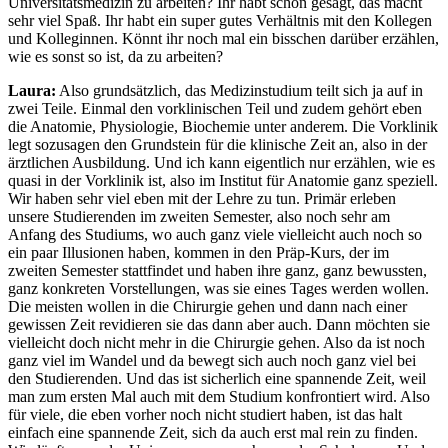
Universitätsmedizin zu arbeiten? Ihr habt schon gesagt, das macht
sehr viel Spaß. Ihr habt ein super gutes Verhältnis mit den Kollegen
und Kolleginnen. Könnt ihr noch mal ein bisschen darüber erzählen,
wie es sonst so ist, da zu arbeiten?
Laura:
Also grundsätzlich, das Medizinstudium teilt sich ja auf in
zwei Teile. Einmal den vorklinischen Teil und zudem gehört eben
die Anatomie, Physiologie, Biochemie unter anderem. Die Vorklinik
legt sozusagen den Grundstein für die klinische Zeit an, also in der
ärztlichen Ausbildung. Und ich kann eigentlich nur erzählen, wie es
quasi in der Vorklinik ist, also im Institut für Anatomie ganz speziell.
Wir haben sehr viel eben mit der Lehre zu tun. Primär erleben
unsere Studierenden im zweiten Semester, also noch sehr am
Anfang des Studiums, wo auch ganz viele vielleicht auch noch so
ein paar Illusionen haben, kommen in den Präp-Kurs, der im
zweiten Semester stattfindet und haben ihre ganz, ganz bewussten,
ganz konkreten Vorstellungen, was sie eines Tages werden wollen.
Die meisten wollen in die Chirurgie gehen und dann nach einer
gewissen Zeit revidieren sie das dann aber auch. Dann möchten sie
vielleicht doch nicht mehr in die Chirurgie gehen. Also da ist noch
ganz viel im Wandel und da bewegt sich auch noch ganz viel bei
den Studierenden. Und das ist sicherlich eine spannende Zeit, weil
man zum ersten Mal auch mit dem Studium konfrontiert wird. Also
für viele, die eben vorher noch nicht studiert haben, ist das halt
einfach eine spannende Zeit, sich da auch erst mal rein zu finden.