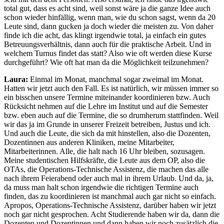
total gut, dass es acht sind, weil sonst wäre ja die ganze Idee auch
schon wieder hinfällig, wenn man, wie du schon sagst, wenn da 20
Leute sind, dann gucken ja doch wieder die meisten zu. Von daher
finde ich die acht, das klingt irgendwie total, ja einfach ein gutes
Betreuungsverhältnis, dann auch für die praktische Arbeit. Und in
welchem Turnus findet das statt? Also wie oft werden diese Kurse
durchgeführt? Wie oft hat man da die Möglichkeit teilzunehmen?
Laura:
Einmal im Monat, manchmal sogar zweimal im Monat.
Hatten wir jetzt auch den Fall. Es ist natürlich, wir müssen immer so
ein bisschen unsere Termine miteinander koordinieren bzw. Auch
Rücksicht nehmen auf die Lehre im Institut und auf die Semester
bzw. eben auch auf die Termine, die so drumherum stattfinden. Weil
wir das ja im Grunde in unserer Freizeit betreiben, Justus und ich.
Und auch die Leute, die sich da mit hinstellen, also die Dozenten,
Dozentinnen aus anderen Kliniken, meine Mitarbeiter,
Mitarbeiterinnen. Alle, die halt nach 16 Uhr bleiben, sozusagen.
Meine studentischen Hilfskräfte, die Leute aus dem OP, also die
OTAs, die Operations-Technische Assistenz, die machen das alle
nach ihrem Feierabend oder auch mal in ihrem Urlaub. Und da, ja,
da muss man halt schon irgendwie die richtigen Termine auch
finden, das zu koordinieren ist manchmal auch gar nicht so einfach.
Apropos, Operations-Technische Assistenz, darüber haben wir jetzt
noch gar nicht gesprochen. Acht Studierende haben wir da, dann die
Dozenten und Dozentinnen und dann haben wir noch zusätzlich die