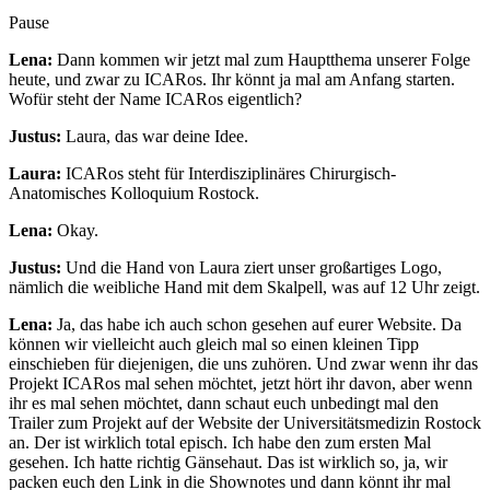
Pause
Lena:
Dann kommen wir jetzt mal zum Hauptthema unserer Folge
heute, und zwar zu ICARos. Ihr könnt ja mal am Anfang starten.
Wofür steht der Name ICARos eigentlich?
Justus:
Laura, das war deine Idee.
Laura:
ICARos steht für Interdisziplinäres Chirurgisch-
Anatomisches Kolloquium Rostock.
Lena:
Okay.
Justus:
Und die Hand von Laura ziert unser großartiges Logo,
nämlich die weibliche Hand mit dem Skalpell, was auf 12 Uhr zeigt.
Lena:
Ja, das habe ich auch schon gesehen auf eurer Website. Da
können wir vielleicht auch gleich mal so einen kleinen Tipp
einschieben für diejenigen, die uns zuhören. Und zwar wenn ihr das
Projekt ICARos mal sehen möchtet, jetzt hört ihr davon, aber wenn
ihr es mal sehen möchtet, dann schaut euch unbedingt mal den
Trailer zum Projekt auf der Website der Universitätsmedizin Rostock
an. Der ist wirklich total episch. Ich habe den zum ersten Mal
gesehen. Ich hatte richtig Gänsehaut. Das ist wirklich so, ja, wir
packen euch den Link in die Shownotes und dann könnt ihr mal