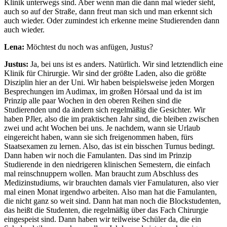
Klinik unterwegs sind. Aber wenn man die dann mal wieder sieht,
auch so auf der Straße, dann freut man sich und man erkennt sich
auch wieder. Oder zumindest ich erkenne meine Studierenden dann
auch wieder.
Lena:
Möchtest du noch was anfügen, Justus?
Justus:
Ja, bei uns ist es anders. Natürlich. Wir sind letztendlich eine
Klinik für Chirurgie. Wir sind der größte Laden, also die größte
Disziplin hier an der Uni. Wir haben beispielsweise jeden Morgen
Besprechungen im Audimax, im großen Hörsaal und da ist im
Prinzip alle paar Wochen in den oberen Reihen sind die
Studierenden und da ändern sich regelmäßig die Gesichter. Wir
haben PJler, also die im praktischen Jahr sind, die bleiben zwischen
zwei und acht Wochen bei uns. Je nachdem, wann sie Urlaub
eingereicht haben, wann sie sich freigenommen haben, fürs
Staatsexamen zu lernen. Also, das ist ein bisschen Turnus bedingt.
Dann haben wir noch die Famulanten. Das sind im Prinzip
Studierende in den niedrigeren klinischen Semestern, die einfach
mal reinschnuppern wollen. Man braucht zum Abschluss des
Medizinstudiums, wir brauchten damals vier Famulaturen, also vier
mal einen Monat irgendwo arbeiten. Also man hat die Famulanten,
die nicht ganz so weit sind. Dann hat man noch die Blockstudenten,
das heißt die Studenten, die regelmäßig über das Fach Chirurgie
eingespeist sind. Dann haben wir teilweise Schüler da, die ein