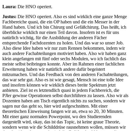
Laura:
Die HNO operiert.
Justus:
Die HNO operiert. Also es sind wirklich eine ganze Menge
Fachbereiche quasi, die ein OP haben und die ein Messer in der
Hand haben. Und ich bin Chirurg und Gefäßchirurg. Das heißt, ich
überblicke wirklich nur einen Teil davon. Insofern ist es für uns
natürlich wichtig, für die Ausbildung der anderen Fächer
entsprechende Fachdozenten zu holen. Und das war so unser Job.
Also diese Idee haben wir nur zum Rennen bekommen, indem wir
auch andere Fachabteilungen motiviert haben. Also wir haben ganz
klein angefangen mit fünf oder sechs Modulen, wo ich fachlich das
meiste selbst beibringen konnte. Aber im Rahmen einer fachlichen
Erweiterung haben wir natürlich andere dafür begeistert
mitzumachen. Und das Feedback von den anderen Fachabteilungen,
das war sehr gut. Also es ist wie gesagt, Mensch ist eine tolle Idee
und insofern können wir wirklich dieses breite Spektrum jetzt
anbieten. Ziel ist es letztendlich quasi in jedem Fachbereich, die
PJler gewisse Operationen selbst durchführen zu lassen. Also wir als
Dozenten haben am Tisch eigentlich nichts zu suchen, sondern wir
sagen nur das geht so, hier wird aufgeschnitten. Mit einer
theoretischen Einweisung fangen wir an, etwa so 20, 30 Minuten.
Mit einer ganz normalen Powerpoint, wo den Studierenden
dargestellt wird, okay, das ist das Topic, ist keine graue Theorie,
sondern wenn wir die Schilddrüse rausnehmen wollen, müssen wir