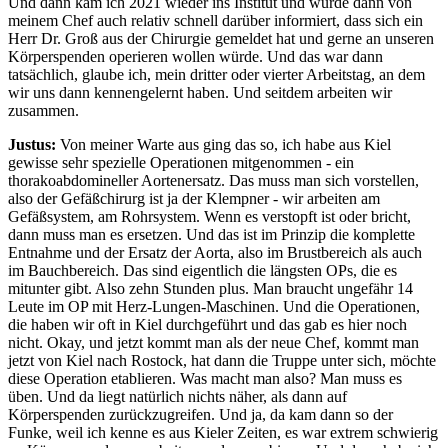
Und dann kam ich 2021 wieder ins Institut und wurde dann von
meinem Chef auch relativ schnell darüber informiert, dass sich ein
Herr Dr. Groß aus der Chirurgie gemeldet hat und gerne an unseren
Körperspenden operieren wollen würde. Und das war dann
tatsächlich, glaube ich, mein dritter oder vierter Arbeitstag, an dem
wir uns dann kennengelernt haben. Und seitdem arbeiten wir
zusammen.
Justus:
Von meiner Warte aus ging das so, ich habe aus Kiel
gewisse sehr spezielle Operationen mitgenommen - ein
thorakoabdomineller Aortenersatz. Das muss man sich vorstellen,
also der Gefäßchirurg ist ja der Klempner - wir arbeiten am
Gefäßsystem, am Rohrsystem. Wenn es verstopft ist oder bricht,
dann muss man es ersetzen. Und das ist im Prinzip die komplette
Entnahme und der Ersatz der Aorta, also im Brustbereich als auch
im Bauchbereich. Das sind eigentlich die längsten OPs, die es
mitunter gibt. Also zehn Stunden plus. Man braucht ungefähr 14
Leute im OP mit Herz-Lungen-Maschinen. Und die Operationen,
die haben wir oft in Kiel durchgeführt und das gab es hier noch
nicht. Okay, und jetzt kommt man als der neue Chef, kommt man
jetzt von Kiel nach Rostock, hat dann die Truppe unter sich, möchte
diese Operation etablieren. Was macht man also? Man muss es
üben. Und da liegt natürlich nichts näher, als dann auf
Körperspenden zurückzugreifen. Und ja, da kam dann so der
Funke, weil ich kenne es aus Kieler Zeiten, es war extrem schwierig