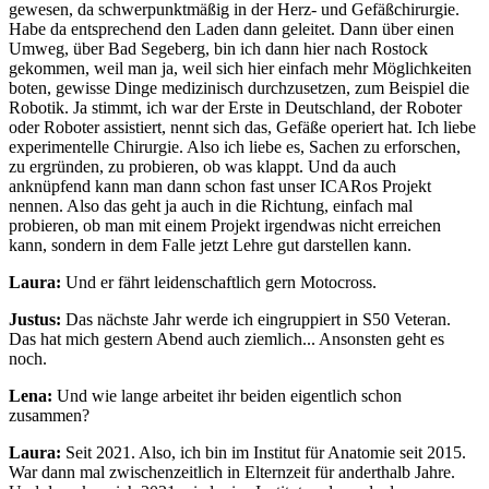
gewesen, da schwerpunktmäßig in der Herz- und Gefäßchirurgie.
Habe da entsprechend den Laden dann geleitet. Dann über einen
Umweg, über Bad Segeberg, bin ich dann hier nach Rostock
gekommen, weil man ja, weil sich hier einfach mehr Möglichkeiten
boten, gewisse Dinge medizinisch durchzusetzen, zum Beispiel die
Robotik. Ja stimmt, ich war der Erste in Deutschland, der Roboter
oder Roboter assistiert, nennt sich das, Gefäße operiert hat. Ich liebe
experimentelle Chirurgie. Also ich liebe es, Sachen zu erforschen,
zu ergründen, zu probieren, ob was klappt. Und da auch
anknüpfend kann man dann schon fast unser ICARos Projekt
nennen. Also das geht ja auch in die Richtung, einfach mal
probieren, ob man mit einem Projekt irgendwas nicht erreichen
kann, sondern in dem Falle jetzt Lehre gut darstellen kann.
Laura:
Und er fährt leidenschaftlich gern Motocross.
Justus:
Das nächste Jahr werde ich eingruppiert in S50 Veteran.
Das hat mich gestern Abend auch ziemlich... Ansonsten geht es
noch.
Lena:
Und wie lange arbeitet ihr beiden eigentlich schon
zusammen?
Laura:
Seit 2021. Also, ich bin im Institut für Anatomie seit 2015.
War dann mal zwischenzeitlich in Elternzeit für anderthalb Jahre.