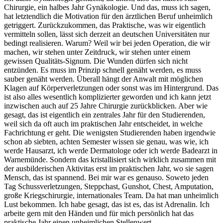
Chirurgie, ein halbes Jahr Gynäkologie. Und das, muss ich sagen,
hat letztendlich die Motivation für den ärztlichen Beruf unheimlich
getriggert. Zurückzukommen, das Praktische, was wir eigentlich
vermitteln sollen, lässt sich derzeit an deutschen Universitäten nur
bedingt realisieren. Warum? Weil wir bei jeden Operation, die wir
machen, wir stehen unter Zeitdruck, wir stehen unter einem
gewissen Qualitäts-Signum. Die Wunden dürfen sich nicht
entzünden. Es muss im Prinzip schnell genäht werden, es muss
sauber genäht werden. Überall hängt der Anwalt mit möglichen
Klagen auf Körperverletzungen oder sonst was im Hintergrund. Das
ist also alles wesentlich komplizierter geworden und ich kann jetzt
inzwischen auch auf 25 Jahre Chirurgie zurückblicken. Aber wie
gesagt, das ist eigentlich ein zentrales Jahr für den Studierenden,
weil sich da oft auch im praktischen Jahr entscheidet, in welche
Fachrichtung er geht. Die wenigsten Studierenden haben irgendwie
schon ab siebten, achten Semester wissen sie genau, was wie, ich
werde Hausarzt, ich werde Dermatologe oder ich werde Badearzt in
Warnemünde. Sondern das kristallisiert sich wirklich zusammen mit
der ausbilderischen Aktivitas erst im praktischen Jahr, wo sie sagen
Mensch, das ist spannend. Bei mir war es genauso. Soweto jeden
Tag Schussverletzungen, Steppchast, Gunshot, Chest, Amputation,
große Kriegschirurgie, internationales Team. Da hat man unheimlich
Lust bekommen. Ich habe gesagt, das ist es, das ist Adrenalin. Ich
arbeite gern mit den Händen und für mich persönlich hat das
praktische Jahr einen unheimlichen Stellenwert.