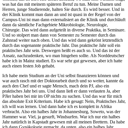
was hat das mit meinem späteren Beruf zu tun. Meine Damen und
Herren, junge Studierende, halten Sie durch. Es wird besser. Und in
der Klinik kommt man dann an und ist quasi in der Regel von der
Campus-Uni ist man dann externalisiert an die Klinik und durchläuft
dann da sämtliche Fachgebiete Mikrobiologie, Neurologie,
Chirurgie. Das wird dann aufgeteilt in diverse Praktika, in Seminare.
Und so stolpert man dann von Semester zu Semester durch das
Zahnrad weiter nach oben. Und das wird dann gekrönt letztendlich
durch das sogenannte praktische Jahr. Das praktische Jahr soll ein
praktisches Jahr sein. Deswegen heißt es auch so. Und das ist der
Ansatz, nachzudenken, wo man hingehen sollte. Als Norddeutscher
habe ich in Mainz studiert. Es war sehr gut gewesen, aber ich hatte
auch einen festen Job gehabt.
Ich habe mein Studium an der Uni selbst finanzieren können und
war auch rasch mit der Doktorarbeit durch und so weiter, kannte da
auch den Chef und er sagte Mensch, mach dein PJ, also ein
praktisches Jahr bei uns. Und dann ließ er dann verlauten Ja, aber
PJler haben bei mir im OP nichts zu suchen. Und das war für mich
das absolute Exit Kriterium. Habe ich gesagt: Nein, Praktisches Jahr,
ich will was lernen. Und dann habe ich es komplett in Afrika
verbracht. Also ein halbes Jahr in Johannesburg, Soweto, was der
Hammer war. Viel, ja gesurft, Windsurfen. War ich nur ein halbes
Jahr natürlich in Kapstadt gewesen mit all meinen Brettern. Da habe
ich dann Gynäkologie gemacht, da unten, also ein halbes Jahr