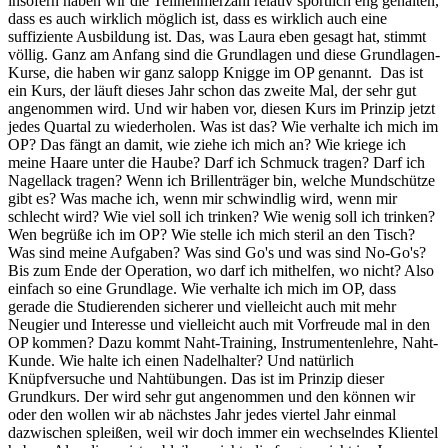
insofern haben wir die Teilnehmerzahl relativ sportlich eng gehalten,
dass es auch wirklich möglich ist, dass es wirklich auch eine
suffiziente Ausbildung ist. Das, was Laura eben gesagt hat, stimmt
völlig. Ganz am Anfang sind die Grundlagen und diese Grundlagen-
Kurse, die haben wir ganz salopp Knigge im OP genannt. Das ist
ein Kurs, der läuft dieses Jahr schon das zweite Mal, der sehr gut
angenommen wird. Und wir haben vor, diesen Kurs im Prinzip jetzt
jedes Quartal zu wiederholen. Was ist das? Wie verhalte ich mich im
OP? Das fängt an damit, wie ziehe ich mich an? Wie kriege ich
meine Haare unter die Haube? Darf ich Schmuck tragen? Darf ich
Nagellack tragen? Wenn ich Brillenträger bin, welche Mundschütze
gibt es? Was mache ich, wenn mir schwindlig wird, wenn mir
schlecht wird? Wie viel soll ich trinken? Wie wenig soll ich trinken?
Wen begrüße ich im OP? Wie stelle ich mich steril an den Tisch?
Was sind meine Aufgaben? Was sind Go's und was sind No-Go's?
Bis zum Ende der Operation, wo darf ich mithelfen, wo nicht? Also
einfach so eine Grundlage. Wie verhalte ich mich im OP, dass
gerade die Studierenden sicherer und vielleicht auch mit mehr
Neugier und Interesse und vielleicht auch mit Vorfreude mal in den
OP kommen? Dazu kommt Naht-Training, Instrumentenlehre, Naht-
Kunde. Wie halte ich einen Nadelhalter? Und natürlich
Knüpfversuche und Nahtübungen. Das ist im Prinzip dieser
Grundkurs. Der wird sehr gut angenommen und den können wir
oder den wollen wir ab nächstes Jahr jedes viertel Jahr einmal
dazwischen spleißen, weil wir doch immer ein wechselndes Klientel