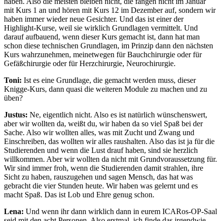
haben. Also die meisten bleiben nicht, die fangen nicht im Januar
mit Kurs 1 an und hören mit Kurs 12 im Dezember auf, sondern wir
haben immer wieder neue Gesichter. Und das ist einer der
Highlight-Kurse, weil sie wirklich Grundlagen vermittelt. Und
darauf aufbauend, wenn dieser Kurs gemacht ist, dann hat man
schon diese technischen Grundlagen, im Prinzip dann den nächsten
Kurs wahrzunehmen, meinetwegen für Bauchchirurgie oder für
Gefäßchirurgie oder für Herzchirurgie, Neurochirurgie.
Toni:
Ist es eine Grundlage, die gemacht werden muss, dieser
Knigge-Kurs, dann quasi die weiteren Module zu machen und zu
üben?
Justus:
Ne, eigentlich nicht. Also es ist natürlich wünschenswert,
aber wir wollten da, weißt du, wir haben da so viel Spaß bei der
Sache. Also wir wollten alles, was mit Zucht und Zwang und
Einschreiben, das wollten wir alles raushalten. Also das ist ja für die
Studierenden und wenn die Lust drauf haben, sind sie herzlich
willkommen. Aber wir wollten da nicht mit Grundvoraussetzung für.
Wir sind immer froh, wenn die Studierenden damit strahlen, ihre
Sicht zu haben, rauszugehen und sagen Mensch, das hat was
gebracht die vier Stunden heute. Wir haben was gelernt und es
macht Spaß. Das ist Lob und Ehre genug schon.
Lena:
Und wenn ihr dann wirklich dann in eurem ICARos-OP-Saal
seid mit den acht Personen. Also erstmal, ich finde das irgendwie