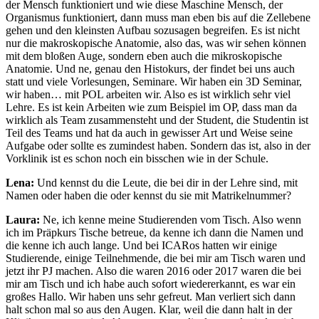
der Mensch funktioniert und wie diese Maschine Mensch, der
Organismus funktioniert, dann muss man eben bis auf die Zellebene
gehen und den kleinsten Aufbau sozusagen begreifen. Es ist nicht
nur die makroskopische Anatomie, also das, was wir sehen können
mit dem bloßen Auge, sondern eben auch die mikroskopische
Anatomie. Und ne, genau den Histokurs, der findet bei uns auch
statt und viele Vorlesungen, Seminare. Wir haben ein 3D Seminar,
wir haben… mit POL arbeiten wir. Also es ist wirklich sehr viel
Lehre. Es ist kein Arbeiten wie zum Beispiel im OP, dass man da
wirklich als Team zusammensteht und der Student, die Studentin ist
Teil des Teams und hat da auch in gewisser Art und Weise seine
Aufgabe oder sollte es zumindest haben. Sondern das ist, also in der
Vorklinik ist es schon noch ein bisschen wie in der Schule.
Lena:
Und kennst du die Leute, die bei dir in der Lehre sind, mit
Namen oder haben die oder kennst du sie mit Matrikelnummer?
Laura:
Ne, ich kenne meine Studierenden vom Tisch. Also wenn
ich im Präpkurs Tische betreue, da kenne ich dann die Namen und
die kenne ich auch lange. Und bei ICARos hatten wir einige
Studierende, einige Teilnehmende, die bei mir am Tisch waren und
jetzt ihr PJ machen. Also die waren 2016 oder 2017 waren die bei
mir am Tisch und ich habe auch sofort wiedererkannt, es war ein
großes Hallo. Wir haben uns sehr gefreut. Man verliert sich dann
halt schon mal so aus den Augen. Klar, weil die dann halt in der