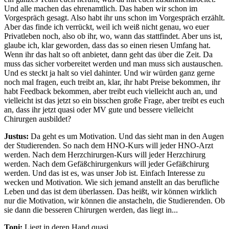
Und alle machen das ehrenamtlich. Das haben wir schon im
Vorgespräch gesagt. Also habt ihr uns schon im Vorgespräch erzählt.
Aber das finde ich verrückt, weil ich weiß nicht genau, wo euer
Privatleben noch, also ob ihr, wo, wann das stattfindet. Aber uns ist,
glaube ich, klar geworden, dass das so einen riesen Umfang hat.
Wenn ihr das halt so oft anbietet, dann geht das über die Zeit. Da
muss das sicher vorbereitet werden und man muss sich austauschen.
Und es steckt ja halt so viel dahinter. Und wir würden ganz gerne
noch mal fragen, euch treibt an, klar, ihr habt Preise bekommen, ihr
habt Feedback bekommen, aber treibt euch vielleicht auch an, und
vielleicht ist das jetzt so ein bisschen große Frage, aber treibt es euch
an, dass ihr jetzt quasi oder MV gute und bessere vielleicht
Chirurgen ausbildet?
Justus:
Da geht es um Motivation. Und das sieht man in den Augen
der Studierenden. So nach dem HNO-Kurs will jeder HNO-Arzt
werden. Nach dem Herzchirurgen-Kurs will jeder Herzchirurg
werden. Nach dem Gefäßchirurgenkurs will jeder Gefäßchirurg
werden. Und das ist es, was unser Job ist. Einfach Interesse zu
wecken und Motivation. Wie sich jemand anstellt an das berufliche
Leben und das ist dem überlassen. Das heißt, wir können wirklich
nur die Motivation, wir können die anstacheln, die Studierenden. Ob
sie dann die besseren Chirurgen werden, das liegt in...
Toni:
Liegt in deren Hand quasi.