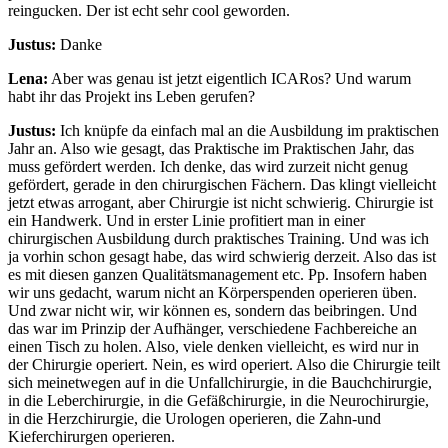
reingucken. Der ist echt sehr cool geworden.
Justus:
Danke
Lena:
Aber was genau ist jetzt eigentlich ICARos? Und warum
habt ihr das Projekt ins Leben gerufen?
Justus:
Ich knüpfe da einfach mal an die Ausbildung im praktischen
Jahr an. Also wie gesagt, das Praktische im Praktischen Jahr, das
muss gefördert werden. Ich denke, das wird zurzeit nicht genug
gefördert, gerade in den chirurgischen Fächern. Das klingt vielleicht
jetzt etwas arrogant, aber Chirurgie ist nicht schwierig. Chirurgie ist
ein Handwerk. Und in erster Linie profitiert man in einer
chirurgischen Ausbildung durch praktisches Training. Und was ich
ja vorhin schon gesagt habe, das wird schwierig derzeit. Also das ist
es mit diesen ganzen Qualitätsmanagement etc. Pp. Insofern haben
wir uns gedacht, warum nicht an Körperspenden operieren üben.
Und zwar nicht wir, wir können es, sondern das beibringen. Und
das war im Prinzip der Aufhänger, verschiedene Fachbereiche an
einen Tisch zu holen. Also, viele denken vielleicht, es wird nur in
der Chirurgie operiert. Nein, es wird operiert. Also die Chirurgie teilt
sich meinetwegen auf in die Unfallchirurgie, in die Bauchchirurgie,
in die Leberchirurgie, in die Gefäßchirurgie, in die Neurochirurgie,
in die Herzchirurgie, die Urologen operieren, die Zahn-und
Kieferchirurgen operieren.