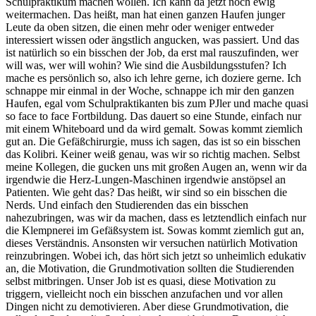
Schulpraktikum machen wollen. Ich kann da jetzt noch ewig
weitermachen. Das heißt, man hat einen ganzen Haufen junger
Leute da oben sitzen, die einen mehr oder weniger entweder
interessiert wissen oder ängstlich angucken, was passiert. Und das
ist natürlich so ein bisschen der Job, da erst mal rauszufinden, wer
will was, wer will wohin? Wie sind die Ausbildungsstufen? Ich
mache es persönlich so, also ich lehre gerne, ich doziere gerne. Ich
schnappe mir einmal in der Woche, schnappe ich mir den ganzen
Haufen, egal vom Schulpraktikanten bis zum PJler und mache quasi
so face to face Fortbildung. Das dauert so eine Stunde, einfach nur
mit einem Whiteboard und da wird gemalt. Sowas kommt ziemlich
gut an. Die Gefäßchirurgie, muss ich sagen, das ist so ein bisschen
das Kolibri. Keiner weiß genau, was wir so richtig machen. Selbst
meine Kollegen, die gucken uns mit großen Augen an, wenn wir da
irgendwie die Herz-Lungen-Maschinen irgendwie anstöpsel an
Patienten. Wie geht das? Das heißt, wir sind so ein bisschen die
Nerds. Und einfach den Studierenden das ein bisschen
nahezubringen, was wir da machen, dass es letztendlich einfach nur
die Klempnerei im Gefäßsystem ist. Sowas kommt ziemlich gut an,
dieses Verständnis. Ansonsten wir versuchen natürlich Motivation
reinzubringen. Wobei ich, das hört sich jetzt so unheimlich edukativ
an, die Motivation, die Grundmotivation sollten die Studierenden
selbst mitbringen. Unser Job ist es quasi, diese Motivation zu
triggern, vielleicht noch ein bisschen anzufachen und vor allen
Dingen nicht zu demotivieren. Aber diese Grundmotivation, die