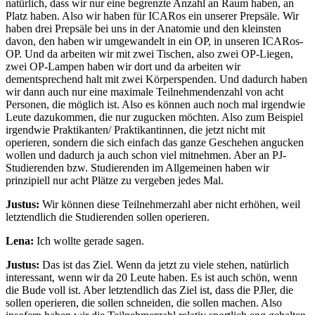
natürlich, dass wir nur eine begrenzte Anzahl an Raum haben, an
Platz haben. Also wir haben für ICARos ein unserer Prepsäle. Wir
haben drei Prepsäle bei uns in der Anatomie und den kleinsten
davon, den haben wir umgewandelt in ein OP, in unseren ICARos-
OP. Und da arbeiten wir mit zwei Tischen, also zwei OP-Liegen,
zwei OP-Lampen haben wir dort und da arbeiten wir
dementsprechend halt mit zwei Körperspenden. Und dadurch haben
wir dann auch nur eine maximale Teilnehmendenzahl von acht
Personen, die möglich ist. Also es können auch noch mal irgendwie
Leute dazukommen, die nur zugucken möchten. Also zum Beispiel
irgendwie Praktikanten/ Praktikantinnen, die jetzt nicht mit
operieren, sondern die sich einfach das ganze Geschehen angucken
wollen und dadurch ja auch schon viel mitnehmen. Aber an PJ-
Studierenden bzw. Studierenden im Allgemeinen haben wir
prinzipiell nur acht Plätze zu vergeben jedes Mal.
Justus:
Wir können diese Teilnehmerzahl aber nicht erhöhen, weil
letztendlich die Studierenden sollen operieren.
Lena:
Ich wollte gerade sagen.
Justus:
Das ist das Ziel. Wenn da jetzt zu viele stehen, natürlich
interessant, wenn wir da 20 Leute haben. Es ist auch schön, wenn
die Bude voll ist. Aber letztendlich das Ziel ist, dass die PJler, die
sollen operieren, die sollen schneiden, die sollen machen. Also