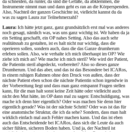
da schneiden, da runter, da sind die Gefäße, da abklemmen, die
Instrumente nimmt man und dann geht es ran an die Körperspenden.
Also, Nachteil der ganzen Geschichte ist, vielleicht kannst du da
was zu sagen Laura zur Teilnehmerzahl?
Laura:
Ich hätte jetzt ganz, ganz grundsätzlich erst mal was anderes
noch gesagt, nämlich was, was uns ganz wichtig ist. Wir haben da ja
ein Setting geschafft, ein OP nahes Setting. Also das auch sehr
realitätsnah zu gestalten, ist es halt nicht nur wichtig, dass die
operieren sollen, sondern auch, dass die das Ganze drumherum
erleben sollen. Also, wie verhalte ich mich überhaupt im OP? Wie
ziehe ich mich an? Wie mache ich mich steril? Wie wird der Patient,
die Patientin steril abgedeckt, vorbereitet? Also so dieses ganze
Drumherum. Und das aber, und das ist das Besondere bei ICARos,
in einem ruhigen Rahmen ohne den Druck von außen, dass der
nächste Patient eben schon die nächste Patientin schon irgendwie in
der Vorbereitung liegt und dass man ganz entspannt Fragen stellen
kann, für die man halt sonst keine Zeit hätte oder vielleicht auch
nicht den Mut hätte, im OP dann mal zu sagen: Entschuldigung, was
mache ich denn hier eigentlich? Oder was machen Sie denn hier
eigentlich gerade? Was ist der nächste Schritt? Oder was ist das für
eine anatomische Struktur, die ich da sehe? Sondern, dass man halt
wirklich einfach mal auch Fehler machen kann. Und das ist eben
auch das Entscheidende bei ICARos, dass sich die Leute da auch
sicher fühlen, sicheren Boden haben. Und ja, der Nachteil ist