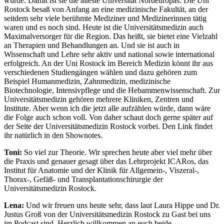
wurde. Damit ist sie die älteste Universität Nordeuropas. Die Uni
Rostock besaß von Anfang an eine medizinische Fakultät, an der
seitdem sehr viele berühmte Mediziner und Medizinerinnen tätig
waren und es noch sind. Heute ist die Universitätsmedizin auch
Maximalversorger für die Region. Das heißt, sie bietet eine Vielzahl
an Therapien und Behandlungen an. Und sie ist auch in
Wissenschaft und Lehre sehr aktiv und national sowie international
erfolgreich. An der Uni Rostock im Bereich Medizin könnt ihr aus
verschiedenen Studiengängen wählen und dazu gehören zum
Beispiel Humanmedizin, Zahnmedizin, medizinische
Biotechnologie, Intensivpflege und die Hebammenwissenschaft. Zur
Universitätsmedizin gehören mehrere Kliniken, Zentren und
Institute. Aber wenn ich die jetzt alle aufzählen würde, dann wäre
die Folge auch schon voll. Von daher schaut doch gerne später auf
der Seite der Universitätsmedizin Rostock vorbei. Den Link findet
ihr natürlich in den Shownotes.
Toni:
So viel zur Theorie. Wir sprechen heute aber viel mehr über
die Praxis und genauer gesagt über das Lehrprojekt ICARos, das
Institut für Anatomie und der Klinik für Allgemein-, Viszeral-,
Thorax-, Gefäß- und Transplantationschirurgie der
Universitätsmedizin Rostock.
Lena:
Und wir freuen uns heute sehr, dass laut Laura Hippe und Dr.
Justus Groß von der Universitätsmedizin Rostock zu Gast bei uns
im Podcast sind. Herzlich willkommen an euch beide.