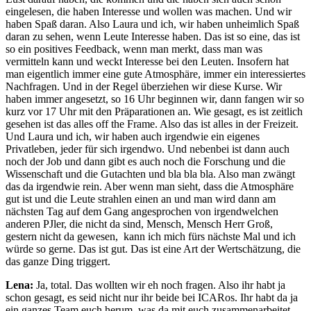
eingelesen, die haben Interesse und wollen was machen. Und wir
haben Spaß daran. Also Laura und ich, wir haben unheimlich Spaß
daran zu sehen, wenn Leute Interesse haben. Das ist so eine, das ist
so ein positives Feedback, wenn man merkt, dass man was
vermitteln kann und weckt Interesse bei den Leuten. Insofern hat
man eigentlich immer eine gute Atmosphäre, immer ein interessiertes
Nachfragen. Und in der Regel überziehen wir diese Kurse. Wir
haben immer angesetzt, so 16 Uhr beginnen wir, dann fangen wir so
kurz vor 17 Uhr mit den Präparationen an. Wie gesagt, es ist zeitlich
gesehen ist das alles off the Frame. Also das ist alles in der Freizeit.
Und Laura und ich, wir haben auch irgendwie ein eigenes
Privatleben, jeder für sich irgendwo. Und nebenbei ist dann auch
noch der Job und dann gibt es auch noch die Forschung und die
Wissenschaft und die Gutachten und bla bla bla. Also man zwängt
das da irgendwie rein. Aber wenn man sieht, dass die Atmosphäre
gut ist und die Leute strahlen einen an und man wird dann am
nächsten Tag auf dem Gang angesprochen von irgendwelchen
anderen PJler, die nicht da sind, Mensch, Mensch Herr Groß,
gestern nicht da gewesen, kann ich mich fürs nächste Mal und ich
würde so gerne. Das ist gut. Das ist eine Art der Wertschätzung, die
das ganze Ding triggert.
Lena:
Ja, total. Das wollten wir eh noch fragen. Also ihr habt ja
schon gesagt, es seid nicht nur ihr beide bei ICARos. Ihr habt da ja
ein ganzes Team euch herum, was da mit euch zusammenarbeitet.