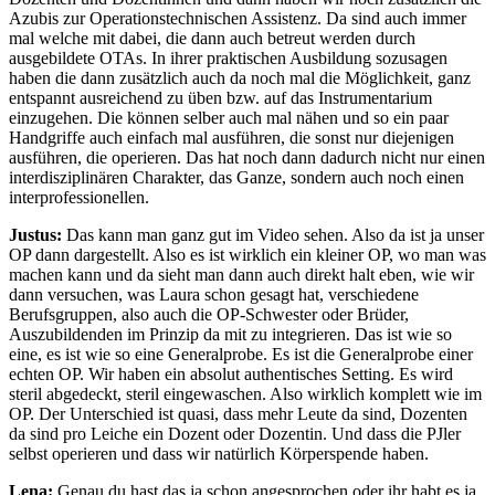
Azubis zur Operationstechnischen Assistenz. Da sind auch immer
mal welche mit dabei, die dann auch betreut werden durch
ausgebildete OTAs. In ihrer praktischen Ausbildung sozusagen
haben die dann zusätzlich auch da noch mal die Möglichkeit, ganz
entspannt ausreichend zu üben bzw. auf das Instrumentarium
einzugehen. Die können selber auch mal nähen und so ein paar
Handgriffe auch einfach mal ausführen, die sonst nur diejenigen
ausführen, die operieren. Das hat noch dann dadurch nicht nur einen
interdisziplinären Charakter, das Ganze, sondern auch noch einen
interprofessionellen.
Justus:
Das kann man ganz gut im Video sehen. Also da ist ja unser
OP dann dargestellt. Also es ist wirklich ein kleiner OP, wo man was
machen kann und da sieht man dann auch direkt halt eben, wie wir
dann versuchen, was Laura schon gesagt hat, verschiedene
Berufsgruppen, also auch die OP-Schwester oder Brüder,
Auszubildenden im Prinzip da mit zu integrieren. Das ist wie so
eine, es ist wie so eine Generalprobe. Es ist die Generalprobe einer
echten OP. Wir haben ein absolut authentisches Setting. Es wird
steril abgedeckt, steril eingewaschen. Also wirklich komplett wie im
OP. Der Unterschied ist quasi, dass mehr Leute da sind, Dozenten
da sind pro Leiche ein Dozent oder Dozentin. Und dass die PJler
selbst operieren und dass wir natürlich Körperspende haben.
Lena:
Genau du hast das ja schon angesprochen oder ihr habt es ja