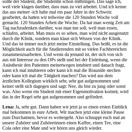
sollte der Student, die Studentin schon mitbringen. Das sage ich,
weil viele klagen darüber, dass man zu viel arbeitet. Und ich kenne
das aus meiner -ich habe mal ein paar Jahre in der Schweiz
gearbeitet, da hatten wir teilweise die 120 Stunden Woche voll
gemacht. 120 Stunden Arbeit die Woche. Da hat man wenig Zeit am
Tag nachzudenken darüber, was man tun soll, weil man essen,
schlafen, arbeitet. Man muss es so sehen, man wird nicht ausgenutzt
durch die Klinik, sondern man klaut sich Wissen von der Klinik.
Und das ist immer noch jetzt meine Einstellung. Das heißt, es ist die
Möglichkeit auch für die Studierenden mit so vielen Fachbereichen
zusammenzuarbeiten. Und wenn da jemand ist, der sich von sich
aus mit Interesse zu den OPs stellt und bei der Einleitung, wenn die
Anästhesie den Patienten meinetwegen intubiert und danach fragt,
kann ich mal intubieren oder kann ich mal die Braunüle stechen
oder kann ich mal die Tätigkeit machen? Das wird aus dem
ärztlichen Kollegium wirklich sehr, sehr gut aufgenommen und
keiner stellt sich dagegen und sagt: Nee, du bist zu jung oder sonst
was. Also wenn ein Student mit einer Eigenmotivation kommt, wird
das in der Regel sehr gut aufgenommen und gefördert.
Lena:
Ja, sehr gut. Dann haben wir jetzt ja so einen ersten Einblick
mal bekommen in eure Arbeit. Wir machen jetzt eine kleine Pause
zum Durchatmen, bevor es weitergeht. Also schnappt euch mal an
unsere Zuhörer und Zuhörerinnen einen Kaffee, einen Tee, eine
Cola oder eine Mate und wir hören uns gleich wieder.