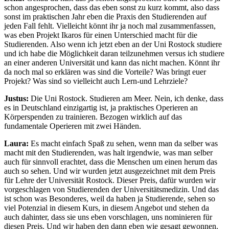
schon angesprochen, dass das eben sonst zu kurz kommt, also dass
sonst im praktischen Jahr eben die Praxis den Studierenden auf
jeden Fall fehlt. Vielleicht könnt ihr ja noch mal zusammenfassen,
was eben Projekt Ikaros für einen Unterschied macht für die
Studierenden. Also wenn ich jetzt eben an der Uni Rostock studiere
und ich habe die Möglichkeit daran teilzunehmen versus ich studiere
an einer anderen Universität und kann das nicht machen. Könnt ihr
da noch mal so erklären was sind die Vorteile? Was bringt euer
Projekt? Was sind so vielleicht auch Lern-und Lehrziele?
Justus:
Die Uni Rostock. Studieren am Meer. Nein, ich denke, dass
es in Deutschland einzigartig ist, ja praktisches Operieren an
Körperspenden zu trainieren. Bezogen wirklich auf das
fundamentale Operieren mit zwei Händen.
Laura:
Es macht einfach Spaß zu sehen, wenn man da selber was
macht mit den Studierenden, was halt irgendwie, was man selber
auch für sinnvoll erachtet, dass die Menschen um einen herum das
auch so sehen. Und wir wurden jetzt ausgezeichnet mit dem Preis
für Lehre der Universität Rostock. Dieser Preis, dafür wurden wir
vorgeschlagen von Studierenden der Universitätsmedizin. Und das
ist schon was Besonderes, weil da haben ja Studierende, sehen so
viel Potenzial in diesem Kurs, in diesem Angebot und stehen da
auch dahinter, dass sie uns eben vorschlagen, uns nominieren für
diesen Preis. Und wir haben den dann eben wie gesagt gewonnen.