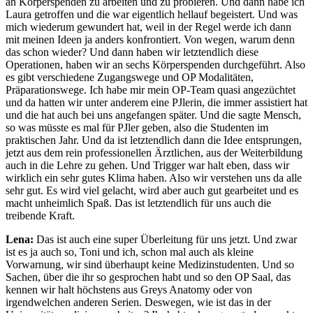
an Körperspenden zu arbeiten und zu probieren. Und dann habe ich
Laura getroffen und die war eigentlich hellauf begeistert. Und was
mich wiederum gewundert hat, weil in der Regel werde ich dann
mit meinen Ideen ja anders konfrontiert. Von wegen, warum denn
das schon wieder? Und dann haben wir letztendlich diese
Operationen, haben wir an sechs Körperspenden durchgeführt. Also
es gibt verschiedene Zugangswege und OP Modalitäten,
Präparationswege. Ich habe mir mein OP-Team quasi angezüchtet
und da hatten wir unter anderem eine PJlerin, die immer assistiert hat
und die hat auch bei uns angefangen später. Und die sagte Mensch,
so was müsste es mal für PJler geben, also die Studenten im
praktischen Jahr. Und da ist letztendlich dann die Idee entsprungen,
jetzt aus dem rein professionellen Ärztlichen, aus der Weiterbildung
auch in die Lehre zu gehen. Und Trigger war halt eben, dass wir
wirklich ein sehr gutes Klima haben. Also wir verstehen uns da alle
sehr gut. Es wird viel gelacht, wird aber auch gut gearbeitet und es
macht unheimlich Spaß. Das ist letztendlich für uns auch die
treibende Kraft.
Lena:
Das ist auch eine super Überleitung für uns jetzt. Und zwar
ist es ja auch so, Toni und ich, schon mal auch als kleine
Vorwarnung, wir sind überhaupt keine Medizinstudenten. Und so
Sachen, über die ihr so gesprochen habt und so den OP Saal, das
kennen wir halt höchstens aus Greys Anatomy oder von
irgendwelchen anderen Serien. Deswegen, wie ist das in der