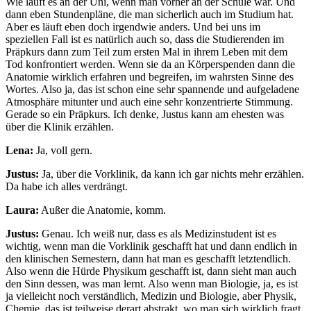
Wie läuft es an der Uni, wenn man vorher an der Schule war. Und
dann eben Stundenpläne, die man sicherlich auch im Studium hat.
Aber es läuft eben doch irgendwie anders. Und bei uns im
speziellen Fall ist es natürlich auch so, dass die Studierenden im
Präpkurs dann zum Teil zum ersten Mal in ihrem Leben mit dem
Tod konfrontiert werden. Wenn sie da an Körperspenden dann die
Anatomie wirklich erfahren und begreifen, im wahrsten Sinne des
Wortes. Also ja, das ist schon eine sehr spannende und aufgeladene
Atmosphäre mitunter und auch eine sehr konzentrierte Stimmung.
Gerade so ein Präpkurs. Ich denke, Justus kann am ehesten was
über die Klinik erzählen.
Lena:
Ja, voll gern.
Justus:
Ja, über die Vorklinik, da kann ich gar nichts mehr erzählen.
Da habe ich alles verdrängt.
Laura:
Außer die Anatomie, komm.
Justus:
Genau. Ich weiß nur, dass es als Medizinstudent ist es
wichtig, wenn man die Vorklinik geschafft hat und dann endlich in
den klinischen Semestern, dann hat man es geschafft letztendlich.
Also wenn die Hürde Physikum geschafft ist, dann sieht man auch
den Sinn dessen, was man lernt. Also wenn man Biologie, ja, es ist
ja vielleicht noch verständlich, Medizin und Biologie, aber Physik,
Chemie, das ist teilweise derart abstrakt, wo man sich wirklich fragt,